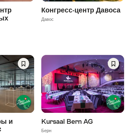
нтр
Конгресс-центр Давоса
ых
Давос
Save
Save
As
As
Favorite
Favorite
ры и
Kursaal Bern AG
C
Берн