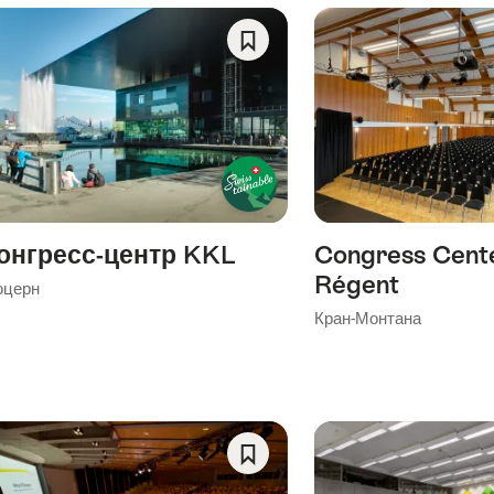
ing
e
llowing
Save
gs
As
Favorite
онгресс-центр KKL
Congress Cent
Régent
церн
Кран-Монтана
Save