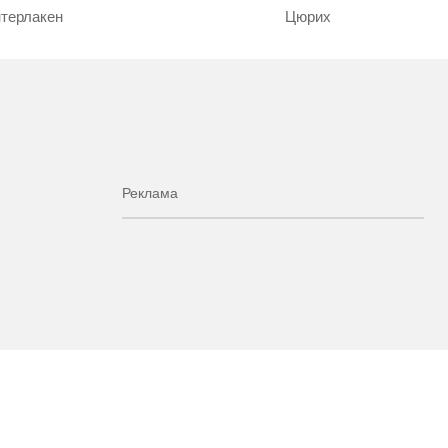
терлакен
Цюрих
Реклама