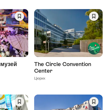
Save
Save
As
As
Favorite
Favorite
 музей
The Circle Convention
Center
Цюрих
Save
Save