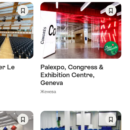
Save
Save
As
As
Favorite
Favorite
er Le
Palexpo, Congress &
Exhibition Centre,
Geneva
Женева
Save
Save