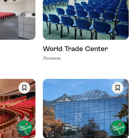
As
As
Favorite
Favorite
World Trade Center
Лозанна
Save
Save
As
As
Favorite
Favorite