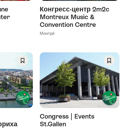
nne
Конгресс-центр 2m2c
ter
Montreux Music &
Convention Centre
Монтрё
Save
Save
As
As
Favorite
Favorite
Congress | Events
юриха
St.Gallen