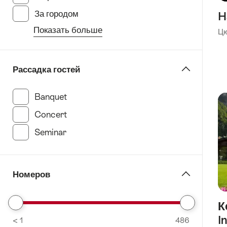
За городом
(96 Results in this category)
H
Показать больше
Ц
from
the
filter
Рассадка гостей
“specify
Расположение”
Banquet
(344 Results in this category)
Concert
(367 Results in this category)
Seminar
(365 Results in this category)
Номеров
К
Remove
I
< 1
From
486