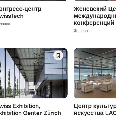
онгресс-центр
Женевский Це
wissTech
международн
конференций
занна
Женева
Save
As
Favorite
wiss Exhibition,
Центр культу
xhibition Center Zürich
искусства LA