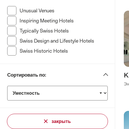
“specify
Звезд
Unusual Venues
(14 Results in this category)
отеля”
Inspiring Meeting Hotels
(27 Results in this categ
Typically Swiss Hotels
(19 Results in this category
Swiss Design and Lifestyle Hotels
(27 Results in t
Swiss Historic Hotels
(16 Results in this category
K
Сортировать по:
Эн
Сортировать
по:
закрыть