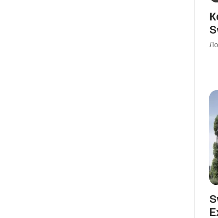
К
S
Ло
S
E