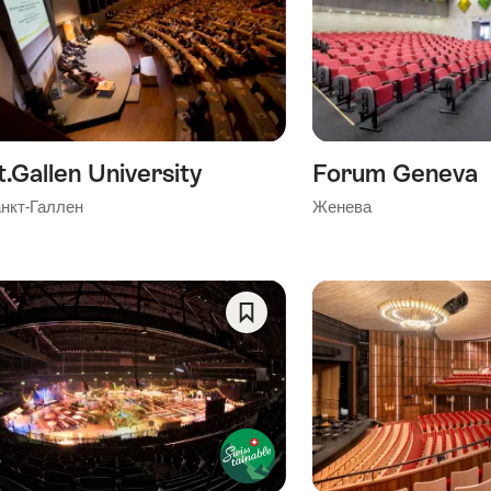
As
Favorite
t.Gallen University
Forum Geneva
нкт-Галлен
Женева
Save
As
Favorite