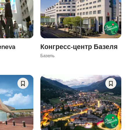
As
As
Favorite
Favorite
eneva
Конгресс-центр Базеля
Базель
Save
Save
As
As
Favorite
Favorite