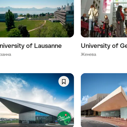
As
Favorite
niversity of Lausanne
University of G
занна
Женева
Save
As
Favorite