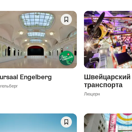
ory)
Save
)
As
his category)
Favorite
)
ursaal Engelberg
Швейцарский
транспорта
гельберг
Люцерн
Save