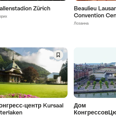
allenstadion Zürich
Beaulieu Lausa
Convention Cen
юрих
Лозанна
Save
As
Favorite
онгресс-центр Kursaal
Дом
nterlaken
КонгрессовЦ