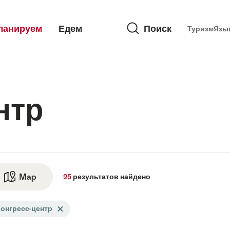
Поиск
ланируем
Едем
Поиск
Туризм
Язы
нтр
ьтатов
Map
See map
25
результатов
найдено
но
arch
онгресс-центр
Delete Конгресс-центр tag
tered