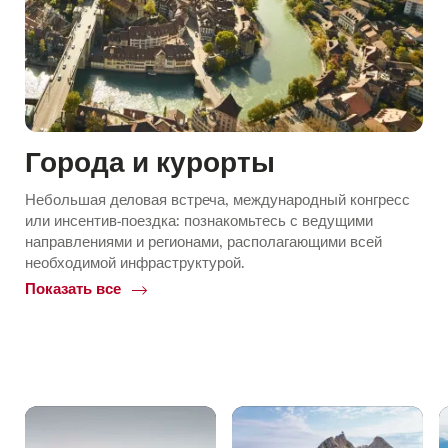
Города и курорты
Небольшая деловая встреча, международный конгресс
или инсентив-поездка: познакомьтесь с ведущими
направлениями и регионами, располагающими всей
необходимой инфраструктурой.
Показать все
Common.Of
Города
и
курорты