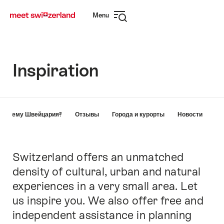
Navigate
Quick
Menu
to
navigation
Open
myswitzerland.com
navigation
Inspiration
Hint
Почему Швейцария?
Отзывы
Города и курорты
Новости
Switzerland offers an unmatched
Intro
density of cultural, urban and natural
experiences in a very small area. Let
us inspire you. We also offer free and
independent assistance in planning