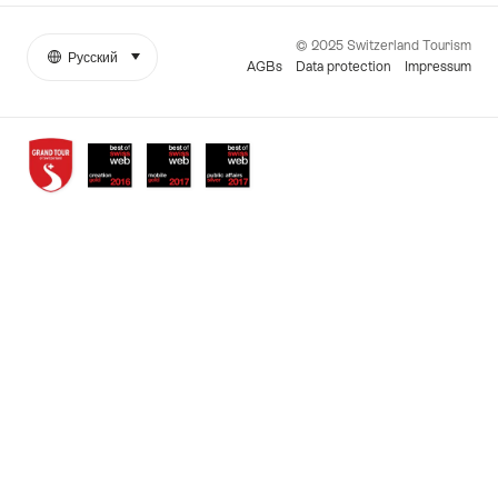
© 2025 Switzerland Tourism
Русский
select (click to display)
More
Язык
AGBs
Data protection
Impressum
links
Awards