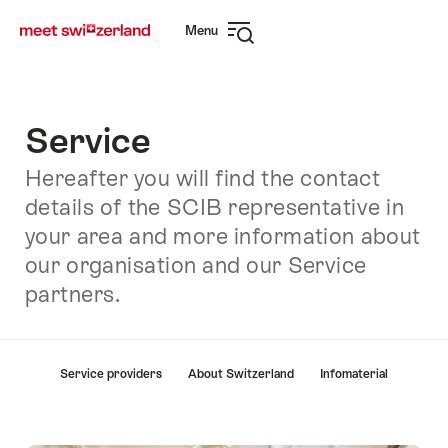
Navigate
Quick
Menu
to
navigation
Open
myswitzerland.com
navigation
Service
Hereafter you will find the contact
details of the SCIB representative in
your area and more information about
our organisation and our Service
partners.
Hint
Service providers
About Switzerland
Infomaterial