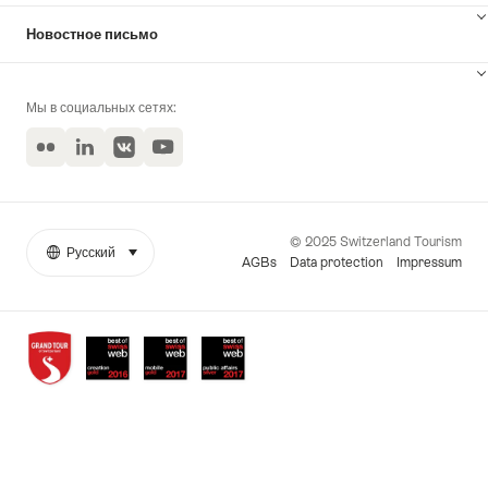
Новостное письмо
Мы в социальных сетях:
Flickr
LinkedIn
VKontakte
YouTube
© 2025 Switzerland Tourism
Русский
select (click to display)
More
Язык
AGBs
Data protection
Impressum
links
Awards