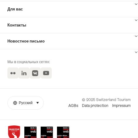
Для вас
Контакты
Новостное письмо
Мы в социальных сетях:
Flickr
LinkedIn
VKontakte
YouTube
© 2025 Switzerland Tourism
Русский
select (click to display)
More
Язык
AGBs
Data protection
Impressum
links
Awards