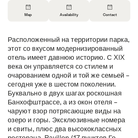
Overview
Map
Availability
Contact
Open
Open
Open
Information
Information
Information
About
About
About
Расположенный на территории парка,
Intro
Map
Open
Contact
information
этот со вкусом модернизированный
about
отель имеет давнюю историю. С XIX
availability
века он управляется со стилем и
очарованием одной и той же семьей –
сегодня уже в шестом поколении.
Буквально в двух шагах роскошная
Банхофштрассе, а из окон отеля –
чаруют взор потрясающие виды на
озеро и горы. Эксклюзивные номера
и свиты, плюс два высококлассных
ресторана, Pavillon (17 пунктов Го