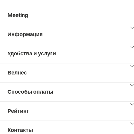
Meeting
ClickToViewContent
Информация
ClickToViewContent
Удобства и услуги
ClickToViewContent
Велнес
ClickToViewContent
Способы оплаты
ClickToViewContent
Рейтинг
ClickToViewContent
Контакты