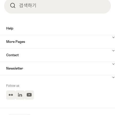
검색하기
검
색
Help
하
More Pages
기
Contact
Newsletter
Follow us
Flickr
LinkedIn
YouTube