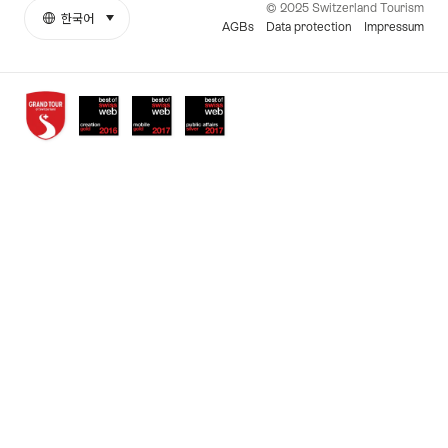
© 2025 Switzerland Tourism
한국어
select (click to display)
More
언
AGBs
Data protection
Impressum
links
어
Awards