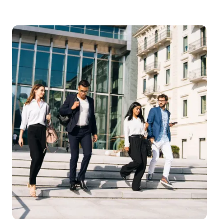
위
스
에
대
한
놀
라
운
사
실