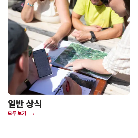
일반 상식
모두 보기
Common.Of
일
반
상