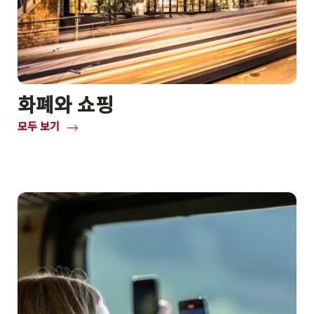
화폐와 쇼핑
모두 보기
Common.Of
화
폐
와
쇼
핑