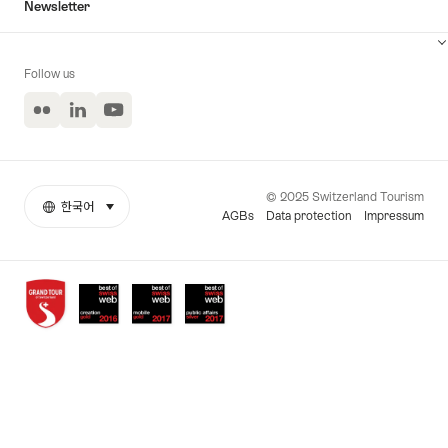
Newsletter
Follow us
Flickr
LinkedIn
YouTube
© 2025 Switzerland Tourism
한국어
select (click to display)
More
언
AGBs
Data protection
Impressum
links
어
Awards