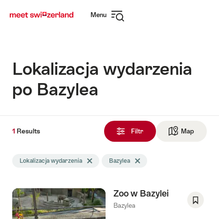
Navigate
Quick
Menu
to
navigation
Open
myswitzerland.com
navigation
Lokalizacja wydarzenia
po Bazylea
1
1
Results
Results
Filtr
Map
See ma
Znalezione
Wyszukiwanie
Lokalizacja wydarzenia
Delete Lokalizacja wydarzenia tag
Bazylea
Delete Bazylea tag
zostało
przefiltrowane
następującymi
Zoo w Bazylei
tagami
Bazylea
Save