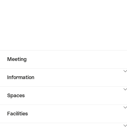
Meeting
ClickToViewContent
Information
ClickToViewContent
Spaces
ClickToViewContent
Facilities