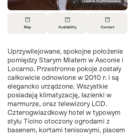
Galeria multimedialna
Overview
Map
Availability
Contact
Open
Open
Open
Information
Information
Information
About
About
About
Uprzywilejowane, spokojne położenie
Intro
Map
Open
Contact
information
pomiędzy Starym Miatem w Asconie i
about
Locarno. Przestronne pokoje zostały
availability
całkowicie odnowione w 2010 r. i są
elegancko urządzone. Wszystkie
posiadają klimatyzację, łazienki w
marmurze, oraz telewizory LCD.
Czterogwiazdkowy hotel w typowym
stylu Ticino otoczony ogrodami z
basenem, kortami tenisowymi, placem