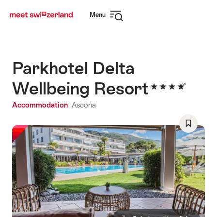
Navigate
Quick
Menu
to
navigation
Open
myswitzerland.com
navigation
Parkhotel Delta
Wellbeing Resort
Accommodation
Ascona
Save
As
Favorite