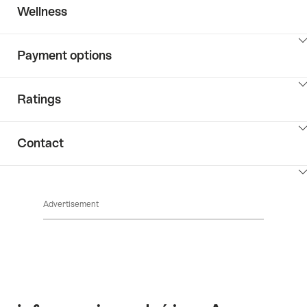
ClickToViewContent
Wellness
ClickToViewContent
Payment options
ClickToViewContent
Ratings
ClickToViewContent
Contact
ClickToViewContent
Advertisement