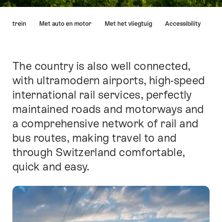
Lijst
 de trein
Met auto en motor
Met het vliegtuig
Accessibility
van
links
die
rechtstreeks
The country is also well connected,
Inleiding
leiden
with ultramodern airports, high-speed
naar
international rail services, perfectly
de
ankerpunten
maintained roads and motorways and
op
a comprehensive network of rail and
deze
bus routes, making travel to and
pagina.
through Switzerland comfortable,
quick and easy.