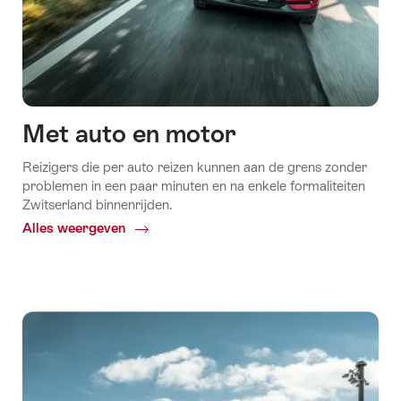
Met auto en motor
Reizigers die per auto reizen kunnen aan de grens zonder
problemen in een paar minuten en na enkele formaliteiten
Zwitserland binnenrijden.
Alles weergeven
Common.Of
Met
auto
en
motor