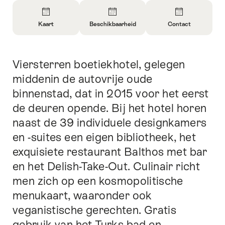
Overzicht
Kaart
Beschikbaarheid
Contact
Informatie
Informatie
Informatie
openen
openen
openen
over
over
over
Viersterren boetiekhotel, gelegen
Inleiding
Kaart
Informatie
Contact
over
middenin de autovrije oude
beschikbaarheid
binnenstad, dat in 2015 voor het eerst
openen
de deuren opende. Bij het hotel horen
naast de 39 individuele designkamers
en -suites een eigen bibliotheek, het
exquisiete restaurant Balthos met bar
en het Delish-Take-Out. Culinair richt
men zich op een kosmopolitische
menukaart, waaronder ook
veganistische gerechten. Gratis
gebruik van het Turks bad en