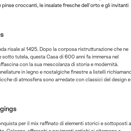
 pinse croccanti, le insalate fresche dell'orto e gli invitanti
gs
da risale al 1425. Dopo la corposa ristrutturazione che ne
 e sotto tutela, questa Casa di 600 anni fa immersa nel
 affascina con la sua mescolanza di storia e modernità.
nellature in legno e nostalgiche finestre a listelli richiaman
ricche di atmosfera sono arredate con classici del design e
dgings
nquista per il mix raffinato di elementi storici e sottoposti 
. Colonne, affreschi e pavimenti antichi si alternano a