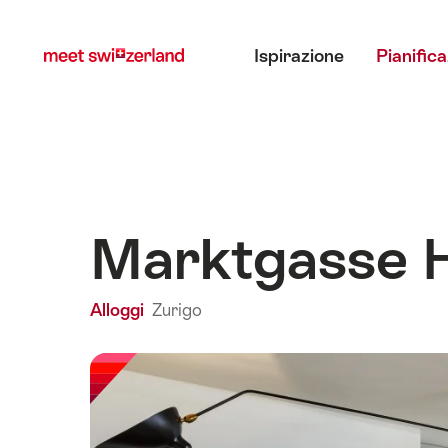
Navigare
Navigazione
Menu principale
su
rapida
Ispirazione
Pianific
myswitzerland.com
Marktgasse 
Alloggi
Zurigo