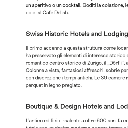
un aperitivo o un cocktail. Goditi la colazione, le
dolci al Café Delish.
Swiss Historic Hotels and Lodgin
Il primo accenno a questa struttura come locan
ha preservato gli elementi di interesse storico
romantico centro storico di Zurigo, il „Dörfli“,
Colonne a vista, fantasiosi affreschi, sobrie pan
con discrezione i tempi antichi. Le 39 camere 
parquet in legno pregiato.
Boutique & Design Hotels and Lo
L’antico edificio risalente a oltre 600 anni fa co
tutela con un design moderno e senza tempo alte