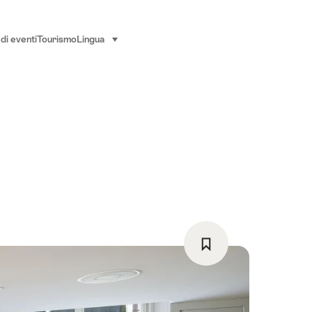
di eventi
Tourismo
Lingua
seleziona (clicca per visualizzare)
Salva
come
preferito: