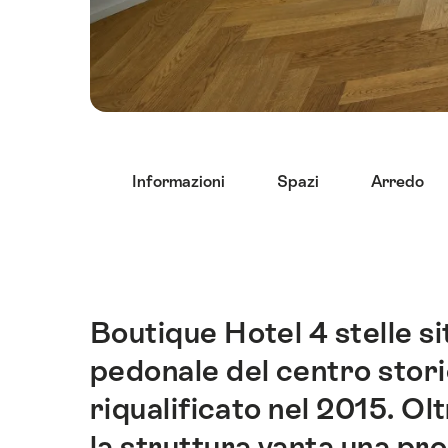
Elenco
Informazioni
Spazi
Arredo
di
link
che
conducono
direttamente
ai
Boutique Hotel 4 stelle si
Introduzione
punti
pedonale del centro sto
di
ancoraggio
riqualificato nel 2015. Ol
di
la struttura vanta una prop