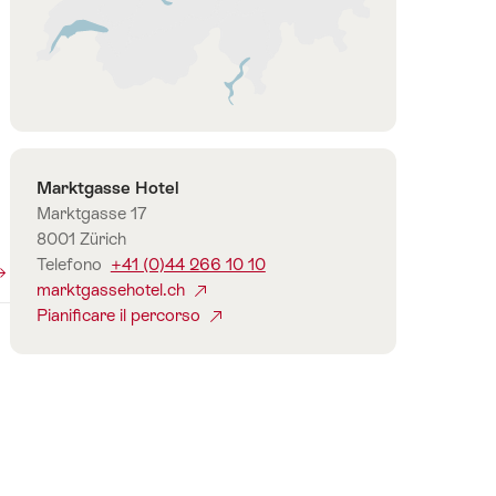
di
Zurigo
Contatto
Marktgasse Hotel
Marktgasse 17
8001 Zürich
Telefono
+41 (0)44 266 10 10
marktgassehotel.ch
Pianificare il percorso