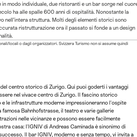
in modo individuale, due ristoranti e un bar sorge nel cuor
ecolo ha alle spalle 600 anni di ospitalità. Nonostante la
o nell’intera struttura. Molti degli elementi storici sono
ccurata ristrutturazione ora il passato si fonde a un design
alità.
ionali/locali o dagli organizzatori. Svizzera Turismo non si assume quindi
 del centro storico di Zurigo. Qui puoi goderti i vantaggi
essere nel vivace centro di Zurigo. Il fascino storico
to e le infrastrutture moderne impressioneranno l'ospite
 famosa Bahnhofstrasse, il teatro e varie gallerie
trazioni nelle vicinanze e possono essere facilmente
la nostra casa: l'IGNIV di Andreas Caminada è sinonimo di
successo. Il bar IGNIV, moderno e senza tempo, vi invita a