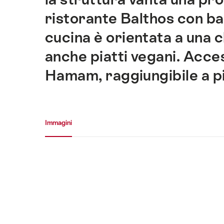
questo
sito.
ristorante Balthos con ba
cucina è orientata a una 
anche piatti vegani. Acce
Hamam, raggiungibile a pi
Galleria media
Immagini
Immagini