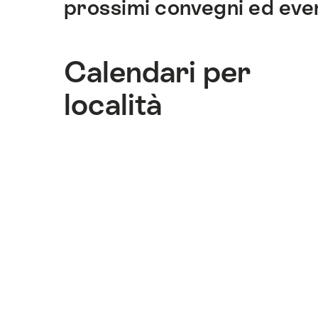
prossimi convegni ed even
di
ancoraggio
di
Calendari per
questo
sito.
località