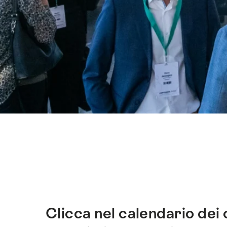
Elenco
di
link
che
conducono
direttamente
ai
Clicca nel calendario dei 
Introduzione
punti