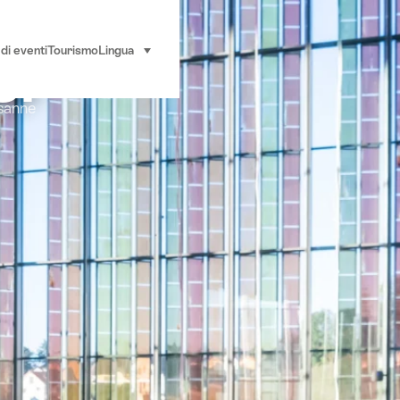
si
di eventi
Tourismo
Lingua
seleziona (clicca per visualizzare)
sanne