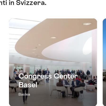
ti in Svizzera.
Congress Center
Basel
Basilea