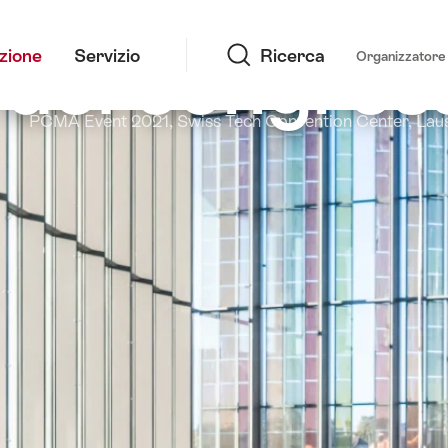
Ricerca
 dei congres
azione
Servizio
Ricerca
Organizzatore 
PCMA Event 2021, Swiss Tech Convention Center, Lau