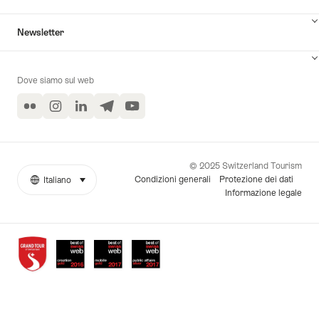
Newsletter
Dove siamo sul web
Flickr
Instagram
LinkedIn
Telegram
YouTube
© 2025 Switzerland Tourism
Condizioni generali
Protezione dei dati
Italiano
seleziona (clicca per visualizzare)
More
Lingua
Informazione legale
links
Awards