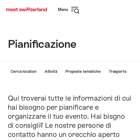
Navigare
Navigazione
Menu
su
rapida
Apri
myswitzerland.com
navigazione
Pianificazione
Elenco
Cerca location
Attività
Proposte tematiche
Trasporto
di
link
che
conducono
Qui troverai tutte le informazioni di cui
Introduzione
direttamente
hai bisogno per pianificare e
ai
organizzare il tuo evento. Hai bisgno
punti
di
di consigli? Le nostre persone di
ancoraggio
contatto hanno un orecchio aperto
di