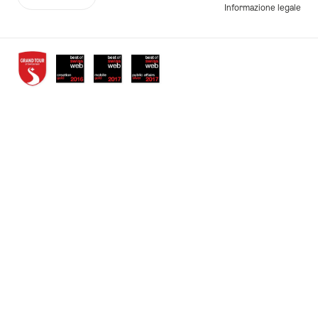
More
Lingua
Informazione legale
links
Awards