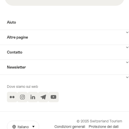
Aiuto
Altre pagine
Contatto
Newsletter
Dove siamo sul web
Flickr
Instagram
LinkedIn
Telegram
YouTube
© 2025 Switzerland Tourism
Condizioni generali
Protezione dei dati
Italiano
seleziona (clicca per visualizzare)