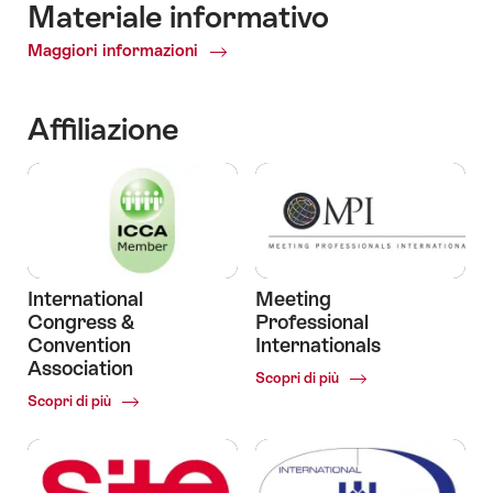
Materiale informativo
Maggiori informazioni
Materiale
informativo
Affiliazione
International
Meeting
Congress &
Professional
Convention
Internationals
Association
Common.Of
Scopri di più
Meeting
Common.Of
Scopri di più
Professional
International
Internationals
Congress
&
Convention