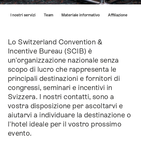
Elenco
I nostri servizi
Team
Materiale informativo
Affiliazione
di
link
che
conducono
Lo Switzerland Convention &
Introduzione
direttamente
Incentive Bureau (SCIB) è
ai
un'organizzazione nazionale senza
punti
di
scopo di lucro che rappresenta le
ancoraggio
principali destinazioni e fornitori di
di
congressi, seminari e incentivi in
questo
sito.
Svizzera. I nostri contatti, sono a
vostra disposizione per ascoltarvi e
aiutarvi a individuare la destinazione o
l'hotel ideale per il vostro prossimo
evento.