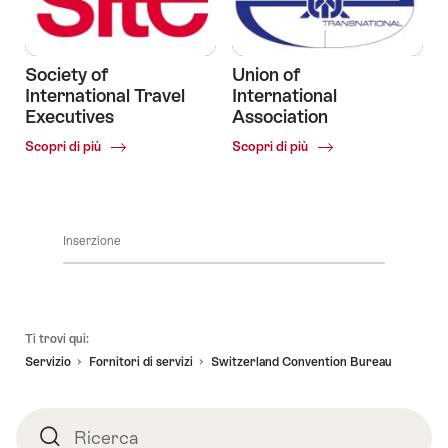
Association
Society of
Union of
International Travel
International
Executives
Association
Common.Of
Common.Of
Scopri di più
Scopri di più
Society
Union
of
of
International
International
Travel
Association
Executives
Inserzione
Piè
Ti trovi qui:
pagina
Servizio
Fornitori di servizi
Switzerland Convention Bureau
Ricerca
Ricerca