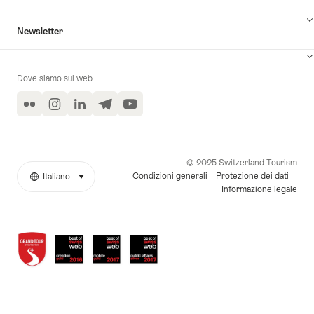
Newsletter
Dove siamo sul web
Flickr
Instagram
LinkedIn
Telegram
YouTube
© 2025 Switzerland Tourism
Condizioni generali
Protezione dei dati
Italiano
seleziona (clicca per visualizzare)
More
Lingua
Informazione legale
links
Awards