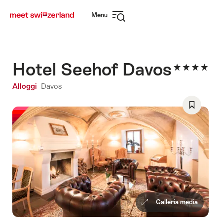
Navigare
Navigazione
Menu
su
rapida
Apri
myswitzerland.com
navigazione
Hotel Seehof Davos
Alloggi
Davos
Salva
come
preferito
Wishlist
Galleria media