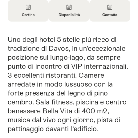
Panoramica
Cartina
Disponibilità
Contatto
Apri
Apri
Apri
informazioni
informazioni
informazioni
su
su
su
Uno degli hotel 5 stelle più ricco di
Introduzione
Cartina
Apri
Contatto
informazioni
tradizione di Davos, in un’eccezionale
sulla
posizione sul lungo-lago, da sempre
disponibilità
punto di incontro di VIP internazionali.
3 eccellenti ristoranti. Camere
arredate in modo lussuoso con la
forte presenza del legno di pino
cembro. Sala fitness, piscina e centro
benessere Bella Vita di 400 m2,
musica dal vivo ogni giorno, pista di
pattinaggio davanti l’edificio.