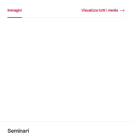
Galleria media
Immagini
Visualizza tutti i media
Immagini
+27
Seminari