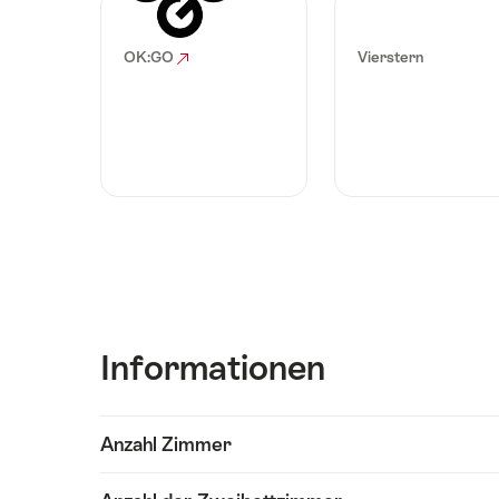
OK:GO
Vierstern
Informationen
Inhalte
Anzahl Zimmer
Informationen
anzeigen