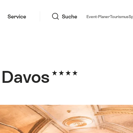
Suche
Service
Suche
Event-Planer
Tourismus
S
f Davos