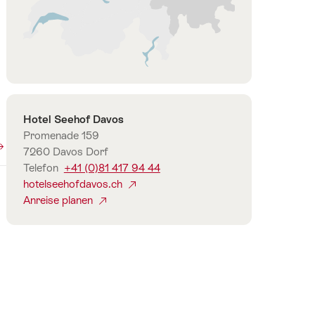
Davos
Graubünden
Kontakt
Hotel Seehof Davos
Promenade 159
7260 Davos Dorf
Telefon
+41 (0)81 417 94 44
hotelseehofdavos.ch
Anreise planen