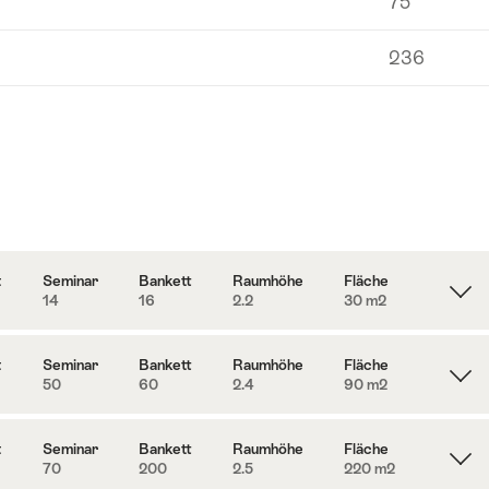
75
236
t
Seminar
Bankett
Raumhöhe
Fläche
14
16
2.2
30 m
2
t
Seminar
Bankett
Raumhöhe
Fläche
50
60
2.4
90 m
2
t
Seminar
Bankett
Raumhöhe
Fläche
70
200
2.5
220 m
2