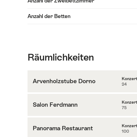
Anzahl der Zweibettzimmer
Anzahl der Betten
Räumlichkeiten
Konzer
Arvenholzstube Dorno
24
Inhalte
zu
Arvenholzstube
Konzer
Salon Ferdmann
75
Inhalte
Dorno
zu
Salon
Konzer
Panorama Restaurant
100
Inhalte
Ferdmann