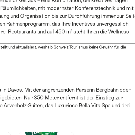
ütlichkeit aus – eine Kombination, die kreatives Tagen
n Räumlichkeiten, mit modernster Konferenztechnik und mit
nung und Organisation bis zur Durchführung immer zur Seit
llen Rahmenprogramm, das Ihre Incentives unvergesslich
ei Restaurants und auf 450 m² steht Ihnen die Wellness-
ellt und aktualisiert, weshalb Schweiz Tourismus keine Gewähr für die
ls in Davos. Mit der angrenzenden Parsenn Bergbahn oder
igebieten. Nur 350 Meter entfernt ist der Einstieg zur
e Arvenholz-Suiten, das Luxuriöse Bella Vita Spa und drei