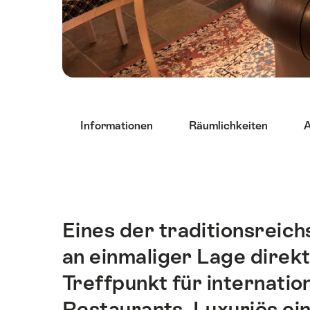
List
Informationen
Räumlichkeiten
A
von
Links
die
direkt
zu
Ankerpunkten
Eines der traditionsreic
Einleitung
auf
an einmaliger Lage direkt
dieser
Seite
Treffpunkt für internatio
führen.
Restaurants. Luxuriös ei