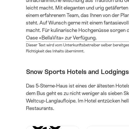
unnachahmliche Mischung aus Tradition und Gem
leicht macht. Mit eleganten und urig getäferte
einem erfahrenem Team, das Ihnen von der Pla
steht. Auf Wunsch gerne mit einem fantasievo
macht. Für kulinarische Hochgenüsse sorgen dr
Oase «BellaVita» zur Verfügung.
Dieser Text wird vom Unterkunftsbetreiber selber bereitgest
Richtigkeit des Inhalts übernimmt.
Snow Sports Hotels and Lodgings
Das 5-Sterne-Haus ist eines der ältesten Hote
dem Bus geht es zu nicht weniger als sieben Sk
Weltcup-Langlaufloipe. Im Hotel entzücken hell
Restaurants.