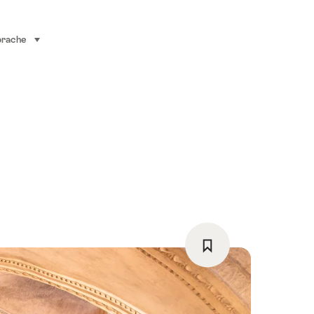
prache
auswählen (klicken um anzuzeigen)
Als
Favorit
speichern: