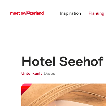
Navigate
Schnellnavigation
Hauptmenü
to
Inspiration
Planung
myswitzerland.com
Hotel Seeho
Unterkunft
Davos