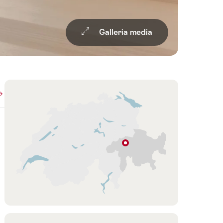
Galleria media
Overview
Cartina
Laax
Grigioni