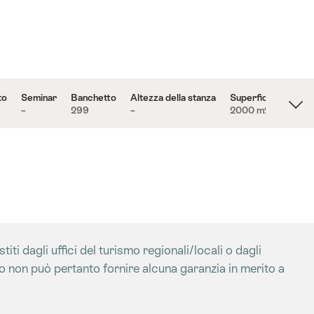
to
Seminar
Banchetto
Altezza della stanza
Superficie
–
299
–
2000 m
2
iti dagli uffici del turismo regionali/locali o dagli
mo non può pertanto fornire alcuna garanzia in merito a