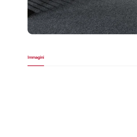
Galleria media
Immagini
Immagini