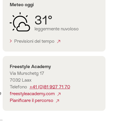
Meteo oggi
31°
leggermente nuvoloso
Previsioni del tempo
Contatto
Freestyle Academy
Via Murschetg 17
7032 Laax
Telefono
+41 (0)81 927 71 70
e
freestyleacademy.com
Pianificare il percorso