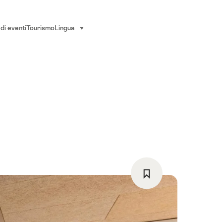
di eventi
Tourismo
Lingua
seleziona (clicca per visualizzare)
Salva
come
preferito: