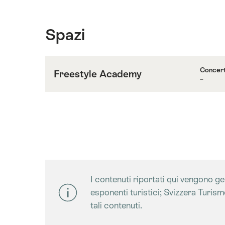
Spazi
Concer
Freestyle Academy
–
Contenuti
su
Freestyle
Academy
I contenuti riportati qui vengono gest
esponenti turistici; Svizzera Turis
tali contenuti.