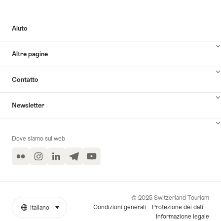
Aiuto
Altre pagine
Contatto
Newsletter
Dove siamo sul web
Flickr
Instagram
LinkedIn
Telegram
YouTube
© 2025 Switzerland Tourism
Condizioni generali
Protezione dei dati
Italiano
seleziona (clicca per visualizzare)
More
Lingua
Informazione legale