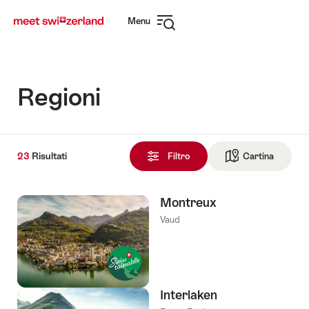
Navigare
Navigazione
Menu
su
rapida
Apri
myswitzerland.com
navigazione
Regioni
23
23
Risultati
Risultati
Filtro
Cartina
Vai alla 
trovati
Montreux
Vaud
Interlaken