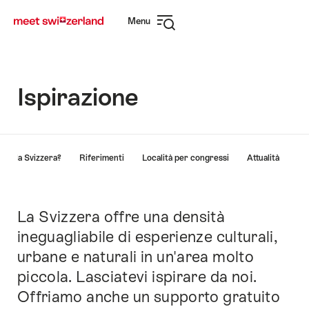
Navigare
Navigazione
Menu
su
rapida
Apri
myswitzerland.com
navigazione
Ispirazione
Elenco
ché la Svizzera?
Riferimenti
Località per congressi
Attualità
di
link
che
conducono
La Svizzera offre una densità
Introduzione
direttamente
ineguagliabile di esperienze culturali,
ai
urbane e naturali in un'area molto
punti
di
piccola. Lasciatevi ispirare da noi.
ancoraggio
Offriamo anche un supporto gratuito
di