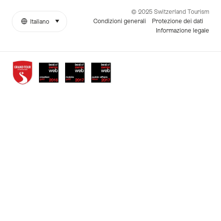
© 2025 Switzerland Tourism
Condizioni generali
Protezione dei dati
Italiano
seleziona (clicca per visualizzare)
More
Lingua
Informazione legale
links
Awards