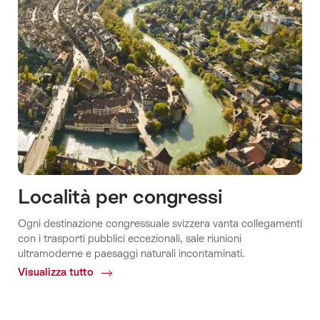
Località per congressi
Ogni destinazione congressuale svizzera vanta collegamenti
con i trasporti pubblici eccezionali, sale riunioni
ultramoderne e paesaggi naturali incontaminati.
Visualizza tutto
Common.Of
Località
per
congressi