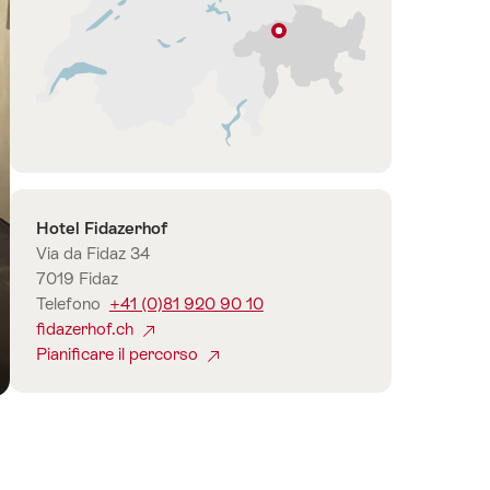
st
Fidaz
Grigioni
Contatto
Hotel Fidazerhof
Via da Fidaz 34
7019 Fidaz
Telefono
+41 (0)81 920 90 10
fidazerhof.ch
Pianificare il percorso