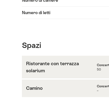
Numero di camere
contenuti
Informazioni
Numero di letti
Spazi
Ristorante con terrazza
Concer
50
solarium
Contenuti
su
Ristorante
Concer
Camino
con
–
Contenuti
terrazza
su
solarium
Camino