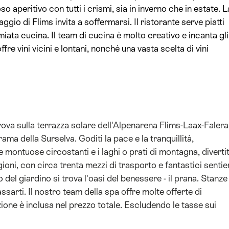
 aperitivo con tutti i crismi, sia in inverno che in estate. L
aggio di Flims invita a soffermarsi. Il ristorante serve piatti
miata cucina. Il team di cucina è molto creativo e incanta gli
offre vini vicini e lontani, nonché una vasta scelta di vini
rova sulla terrazza solare dell'Alpenarena Flims-Laax-Falera
ma della Surselva. Goditi la pace e la tranquillità,
e montuose circostanti e i laghi o prati di montagna, divertit
ioni, con circa trenta mezzi di trasporto e fantastici sentie
el giardino si trova l'oasi del benessere - il prana. Stanze
assarti. Il nostro team della spa offre molte offerte di
zione è inclusa nel prezzo totale. Escludendo le tasse sui