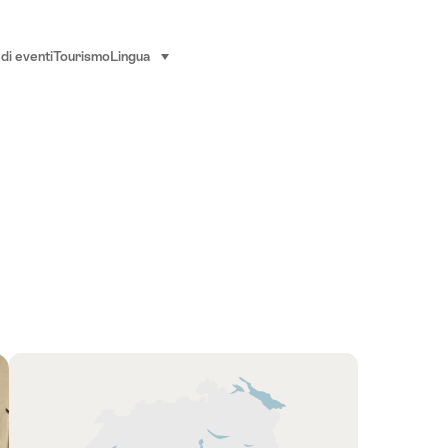
di eventi
Tourismo
Lingua
seleziona (clicca per visualizzare)
Panoramica
Cartina
to: