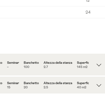
12
24
to
Seminar
Banchetto
Altezza della stanza
Superficie
–
100
2.7
145 m
2
to
Seminar
Banchetto
Altezza della stanza
Superficie
15
20
2.5
40 m
2