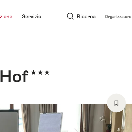
Ricerca
azione
Servizio
Ricerca
Organizzatore 
rHof
Salva
come
preferi