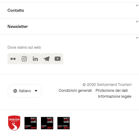
Contatto
Newsletter
Dove siamo sul web
Flickr
Instagram
LinkedIn
Telegram
YouTube
© 2025 Switzerland Tourism
Condizioni generali
Protezione dei dati
Italiano
seleziona (clicca per visualizzare)
More
Lingua
Informazione legale
links
Awards