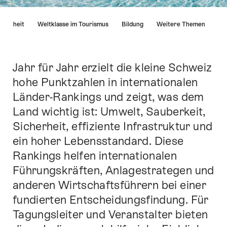
List
leichheit
Weltklasse im Tourismus
Bildung
Weitere Themen
von
Links
die
direkt
Jahr für Jahr erzielt die kleine Schweiz
Einleitung
zu
hohe Punktzahlen in internationalen
Ankerpunkten
Länder-Rankings und zeigt, was dem
auf
dieser
Land wichtig ist: Umwelt, Sauberkeit,
Seite
Sicherheit, effiziente Infrastruktur und
führen.
ein hoher Lebensstandard. Diese
Rankings helfen internationalen
Führungskräften, Anlagestrategen und
anderen Wirtschaftsführern bei einer
fundierten Entscheidungsfindung. Für
Tagungsleiter und Veranstalter bieten