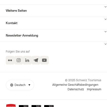
Inhalte
Weitere Seiten
Hilfe
anzuzeigen
Inhalte
Kontakt
Weitere
Seiten
Inhalte
anzuzeigen
Newsletter Anmeldung
Kontakt
anzuzeigen
Inhalte
zu
Folgen Sie uns auf
Newsletter
Anmeldung
Flickr
Instagram
LinkedIn
Telegram
YouTube
anzeigen
© 2025 Schweiz Tourismus
Allgemeine Geschäftsbedingungen
Deutsch
auswählen (klicken um anzuzeigen)
Weitere
Sprache
Datenschutz
Impressum
Links
Auszeichnungen