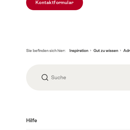
Kontaktformular
Fusszeile
Sie befinden sich hier:
Inspiration
Gut zu wissen
Adr
Suche
Suche
Hilfe