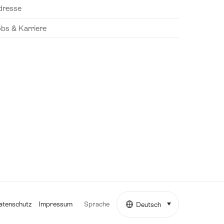
dresse
obs & Karriere
Sprache
atenschutz
Impressum
Deutsch
auswählen (klicken u
Weitere
Links