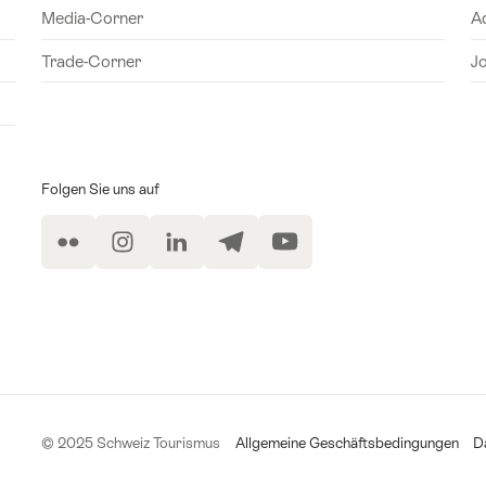
Media-Corner
A
Trade-Corner
J
Folgen Sie uns auf
Flickr
Instagram
LinkedIn
Telegram
YouTube
r Anmeldung
© 2025 Schweiz Tourismus
Allgemeine Geschäftsbedingungen
D