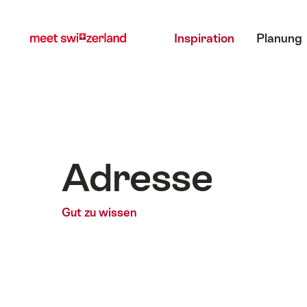
Navigate
Schnellnavigation
Hauptmenü
to
Inspiration
Planung
myswitzerland.com
Adresse
Gut zu wissen