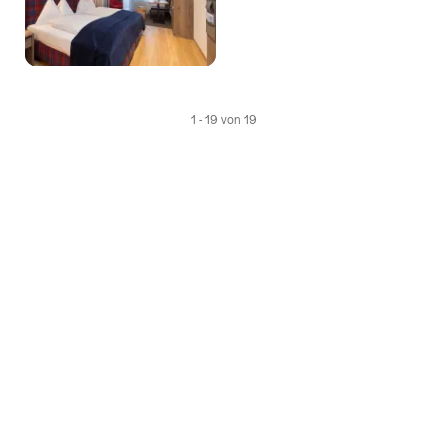
Favorit
speich
Wishlis
1 - 19 von 19