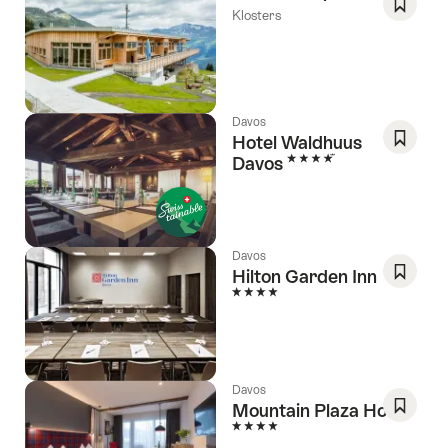
Klosters
Als
Favorit
speich
Wishlis
Davos
Hotel Waldhuus
4 Sterne
Davos
Als
Favorit
speich
Wishlis
Davos
Hilton Garden Inn
4 Sterne
Als
Favorit
speich
Wishlis
Davos
Mountain Plaza Hotel
4 Sterne
Als