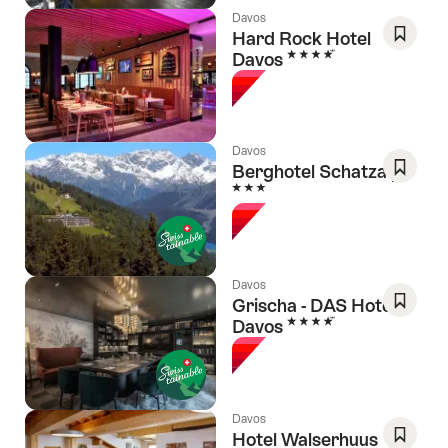
Davos
Hard Rock Hotel
4 Sterne
Davos
Als
Favorit
speich
Wishlis
Davos
Berghotel Schatzalp
3 Sterne
Als
Favorit
speich
Wishlis
Davos
Grischa - DAS Hotel
4 Sterne
Davos
Als
Favorit
speich
Wishlis
Davos
Hotel Walserhuus