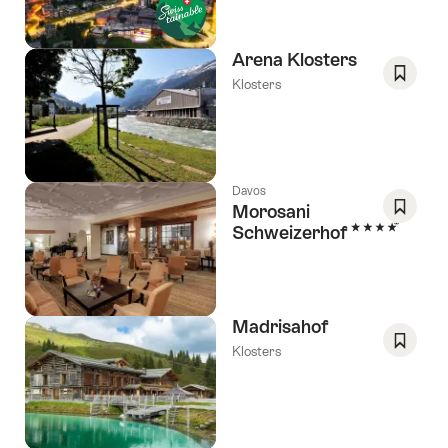
speich
Wishlis
Arena Klosters
Klosters
Als
Favorit
speich
Wishlis
Davos
Morosani
4 Sterne
Schweizerhof
Als
Favorit
speich
Wishlis
Madrisahof
Klosters
Als
Favorit
speich
Wishlis