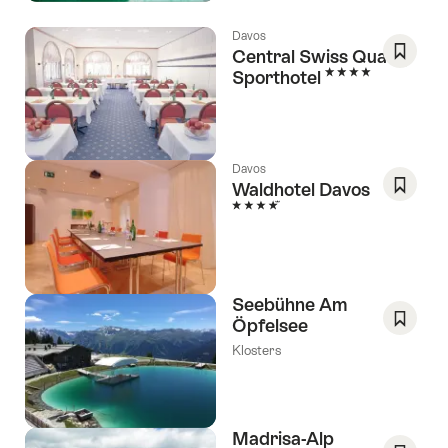
Davos
Central Swiss Quality
4 Sterne
Sporthotel
Als
Favorit
speich
Wishlis
Davos
Waldhotel Davos
4 Sterne
Als
Favorit
speich
Wishlis
Seebühne Am
Öpfelsee
Als
Klosters
Favorit
speich
Wishlis
Madrisa-Alp