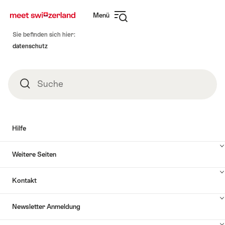
Navigate
Schnellnavigation
Menü
to
Navigation
myswitzerland.com
Fusszeile
öffnen
Sie befinden sich hier:
datenschutz
Suche
Suche
Hilfe
Inhalte
Weitere Seiten
Hilfe
anzuzeigen
Inhalte
Kontakt
Weitere
Seiten
Inhalte
anzuzeigen
Newsletter Anmeldung
Kontakt
anzuzeigen