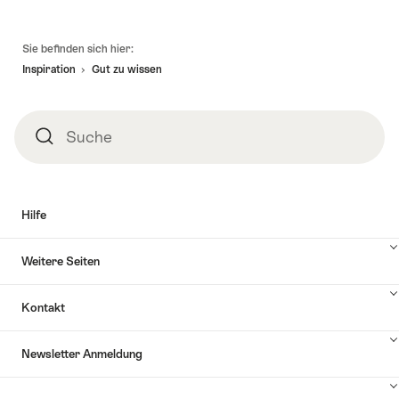
Fusszeile
Sie befinden sich hier:
Inspiration
Gut zu wissen
Suche
Suche
Hilfe
Inhalte
Weitere Seiten
Hilfe
anzuzeigen
Inhalte
Kontakt
Weitere
Seiten
Inhalte
anzuzeigen
Newsletter Anmeldung
Kontakt
anzuzeigen
Inhalte