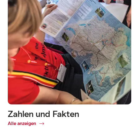
auf
dieser
Seite
führen.
Zahlen und Fakten
Alle anzeigen
Common.Of
Zahlen
und