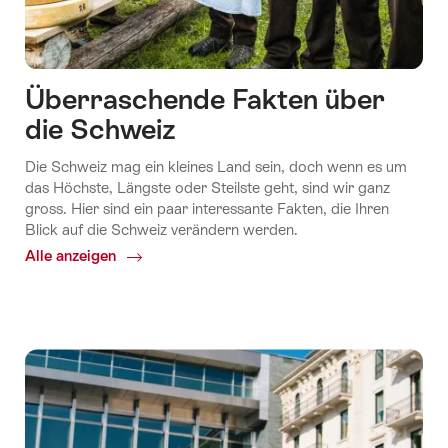
Überraschende Fakten über
die Schweiz
Die Schweiz mag ein kleines Land sein, doch wenn es um
das Höchste, Längste oder Steilste geht, sind wir ganz
gross. Hier sind ein paar interessante Fakten, die Ihren
Blick auf die Schweiz verändern werden.
Alle anzeigen
Common.Of
Überraschende
Fakten
über
die
Schweiz