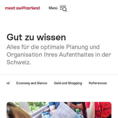
Navigate
Schnellnavigation
Menü
to
Navigation
myswitzerland.com
öffnen
Gut zu wissen
Alles für die optimale Planung und
Organisation Ihres Aufenthaltes in der
Schweiz.
List
zerland
Economy and Sience
Geld und Shopping
References
von
Links
die
direkt
zu
Ankerpunkten