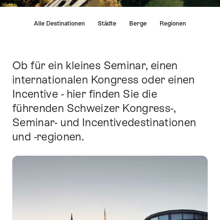
List
Alle Destinationen
Städte
Berge
Regionen
von
Links
die
direkt
Ob für ein kleines Seminar, einen
Einleitung
zu
internationalen Kongress oder einen
Ankerpunkten
Incentive - hier finden Sie die
auf
dieser
führenden Schweizer Kongress-,
Seite
Seminar- und Incentivedestinationen
führen.
und -regionen.