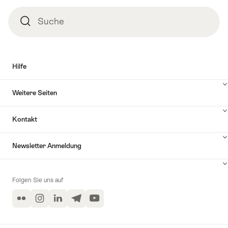
Suche
Suche
Hilfe
Inhalte
Weitere Seiten
Hilfe
anzuzeigen
Inhalte
Kontakt
Weitere
Seiten
Inhalte
anzuzeigen
Newsletter Anmeldung
Kontakt
anzuzeigen
Inhalte
zu
Folgen Sie uns auf
Newsletter
Anmeldung
Flickr
Instagram
LinkedIn
Telegram
YouTube
anzeigen