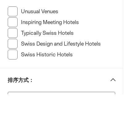
“specify
洛
Hotel
Unusual Venues
(10 此类别搜索结果)
桑
type”
Inspiring Meeting Hotels
(23 此类别搜索结果)
琉
森
Typically Swiss Hotels
(20 此类别搜索结果)
Luzern
Swiss Design and Lifestyle Hotels
(20 此类别搜索
蒙
Swiss Historic Hotels
(17 此类别搜索结果)
特
勒
(Montreux)
圣
排序方式：
加
排
仑
序
St.Gallen
方
提
式：
契
诺
全部重置
(Ticino)