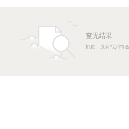
ing
e
llowing
gs
查无结果
抱歉，没有找到符