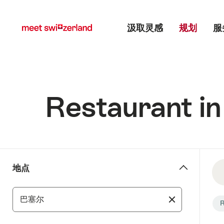
前
快
主目录
往
速
汲取灵感
规划
服
myswitzerland.com
导
航
Restaurant 
0
地
地点
结
点
果
-
地
发
Se
Filter
R
区
现
fil
results
安