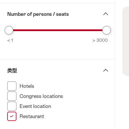
us
and
德
th
change
Number of persons / seats
马
fo
view
特
ta
(Andermatt)
Remove
巴
< 1
From
> 3000
塞
Favorites:
尔
Filter
伯
尔
类型
尼
(Bern)
Hotels
(140 此类别搜索结果)
伯
Congress locations
(11 此类别搜索结果)
尔
尼
Event location
(31 此类别搜索结果)
地
Restaurant
(1 此类别搜索结果)
区
(Bern