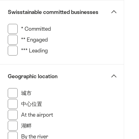
Region)
Swisstainable committed businesses
克
莱
* Committed
(38 此类别搜索结果)
恩
·
** Engaged
(38 此类别搜索结果)
蒙
*** Leading
(55 此类别搜索结果)
塔
纳
(Crans-
Geographic location
Montana)
达
城市
(88 此类别搜索结果)
沃
斯
中心位置
(44 此类别搜索结果)
(Davos)
At the airport
(3 此类别搜索结果)
英
湖畔
(58 此类别搜索结果)
格
堡
By the river
(1 此类别搜索结果)