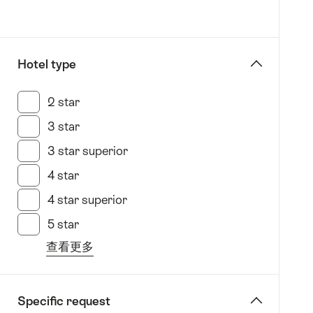
拉
Favorites:
(Flims
Filter
Laax
Falera)
Hotel type
日
内
2 star
(1 此类别搜索结果)
瓦
3 star
(21 此类别搜索结果)
Geneva
因
3 star superior
(14 此类别搜索结果)
特
4 star
(27 此类别搜索结果)
拉
4 star superior
(28 此类别搜索结果)
肯
(Interlaken)
5 star
(8 此类别搜索结果)
沃
查看更多
州
from
(Canton
the
of
filter
Specific request
Vaud)