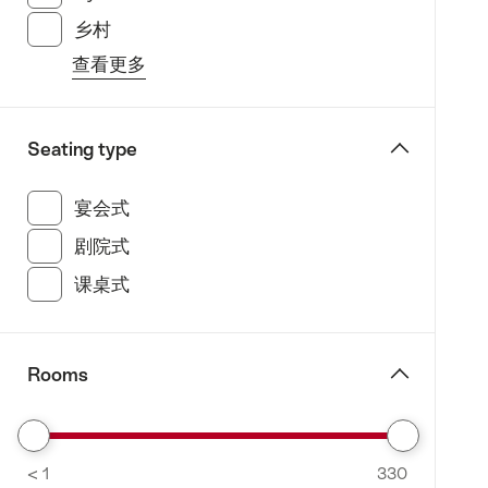
－
乡村
(61 此类别搜索结果)
铁
查看更多
力
from
士
the
山
filter
Seating type
(Engelberg
“specify
-
Geographic
宴会式
(161 此类别搜索结果)
Titlis)
location”
弗
剧院式
(182 此类别搜索结果)
里
课桌式
(179 此类别搜索结果)
姆
斯-
莱
Rooms
克
斯-
法
Remove
莱
< 1
From
330