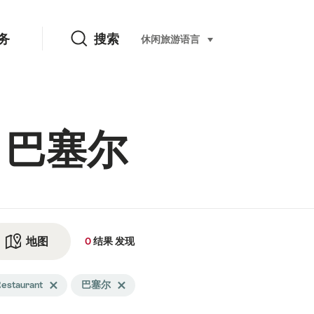
搜索
务
搜索
休闲旅游
语言
select (click to display)
in 巴塞尔
地图
查看地图
0
结果
发现
arch
estaurant
Delete Restaurant tag
巴塞尔
Delete 巴塞尔 tag
tered