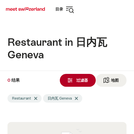
前
快
目录
往
速
打
myswitzerland.com
导
开
航
导
航
Restaurant in 日内瓦
Geneva
0
0
结果
结
过滤器
地图
查看地
果
Search
发
Restaurant
Delete Restaurant tag
日内瓦 Geneva
Delete 日内瓦 Geneva tag
filtered
现
using
the
following
tags