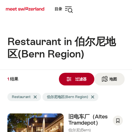
前
快
目录
往
速
打
myswitzerland.com
导
开
航
导
航
Restaurant in 伯尔尼地
区(Bern Region)
1
1
结果
结
过滤器
地图
查看地
果
Search
发
Restaurant
Delete Restaurant tag
伯尔尼地区(Bern Region)
Delete 伯尔尼地区(Bern Reg
filtered
现
using
the
旧电车厂（Altes
following
Tramdepot）
tags
Save
伯尔尼(Bern)