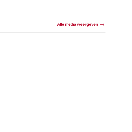
Alle media weergeven
360°
Panorama
+11