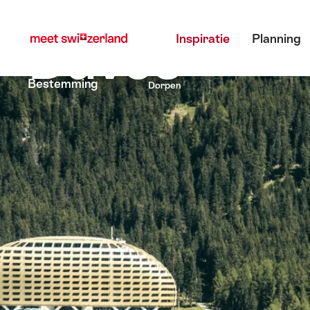
Surfen
Snellink
Hoofdmenu
op
Davos
Inspiratie
Planning
myswitzerland.com
Davos, Dorf
Bestemming
Dorpen