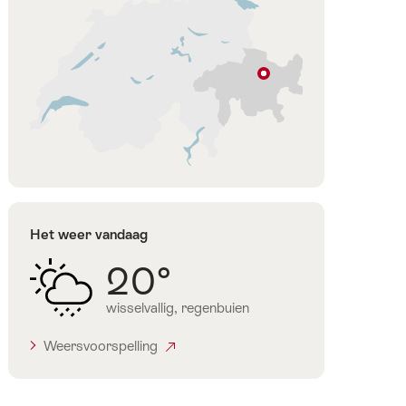
Davos
Graubünden
Het weer vandaag
20°
wisselvallig, regenbuien
Weersvoorspelling