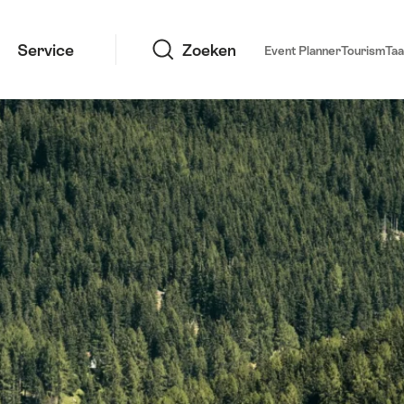
Zoeken
Service
Zoeken
Event Planner
Tourism
Taa