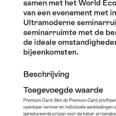
samen met het World Ec
ankerpunten
op
van een evenement met int
deze
Ultramoderne seminarruim
pagina.
seminarruimte met de be
de ideale omstandigheden
bijeenkomsten.
Beschrijving
Toegevoegde waarde
Premium Card: Met de Premium Card profiteert u
openbaar vervoer en individuele aanbiedingen 
gereduceerde prijzen voor de kabel- en bergba