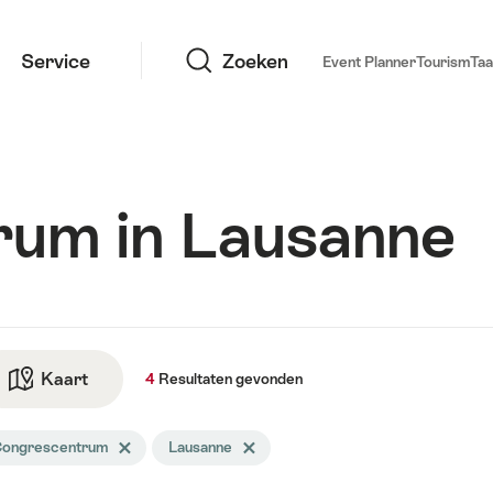
Zoeken
Service
Zoeken
Event Planner
Tourism
Taa
um in Lausanne
taten
Kaart
Naar de kaartmodus
4
Resultaten
gevonden
den
ongrescentrum
Tag Congrescentrum wissen
Lausanne
Tag Lausanne wissen
ekopdracht