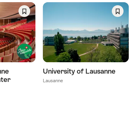
Opslaan
Opslaan
als
als
favoriet:
favoriet:
Verlanglijst
Verlangli
nne
University of Lausanne
ter
Lausanne