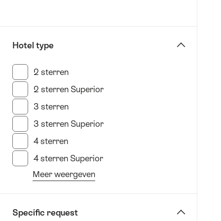
1
tot
550
Hotel type
kiezen
2 sterren
(3 Resultaten in deze categorie)
2 sterren Superior
(1 Resultaten in deze categorie
3 sterren
(52 Resultaten in deze categorie)
3 sterren Superior
(24 Resultaten in deze categor
4 sterren
(113 Resultaten in deze categorie)
4 sterren Superior
(57 Resultaten in deze categori
Meer weergeven
van
het
filter
Specific request