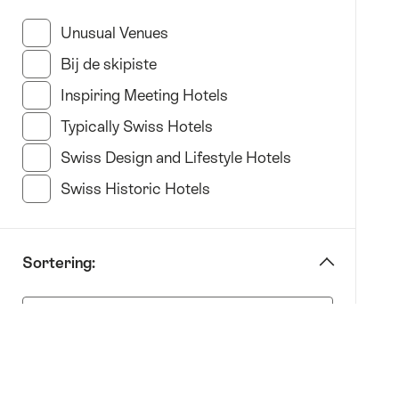
“afbakenen
op
Unusual Venues
(19 Resultaten in deze categorie)
Hotel
Bij de skipiste
(11 Resultaten in deze categorie)
type”
Inspiring Meeting Hotels
(33 Resultaten in deze c
Typically Swiss Hotels
(22 Resultaten in deze cate
Swiss Design and Lifestyle Hotels
(35 Resultaten 
Swiss Historic Hotels
(21 Resultaten in deze cate
Sortering:
Sortering: