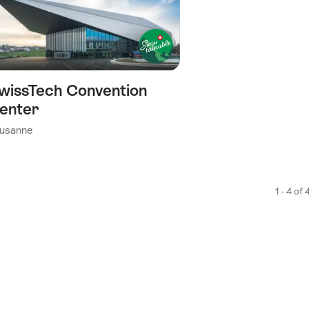
favoriet:
Verlanglijst
wissTech Convention
enter
usanne
1 - 4 of 
)