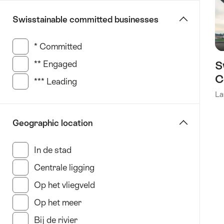
Montreux
Swisstainable committed businesses
Riviera
St.
* Committed
(114 Resultaten in deze categorie)
Gallen
Ticino
** Engaged
(75 Resultaten in deze categorie)
S
Zürich
C
*** Leading
(117 Resultaten in deze categorie)
La
Geographic location
In de stad
(311 Resultaten in deze categorie)
Centrale ligging
(124 Resultaten in deze categorie
Op het vliegveld
(15 Resultaten in deze categorie)
Op het meer
(135 Resultaten in deze categorie)
Bij de rivier
(11 Resultaten in deze categorie)