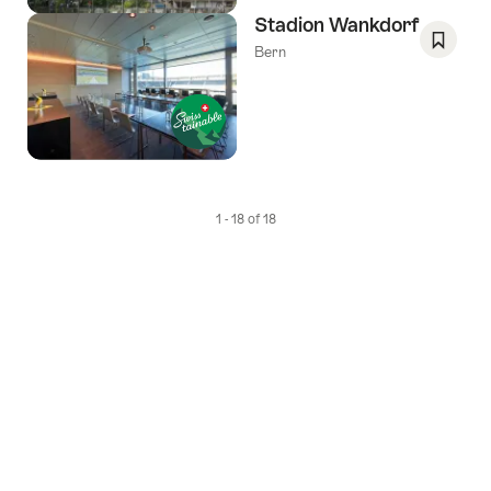
Stadion Wankdorf
Bern
Opslaa
als
favorie
Verlang
1 - 18 of 18