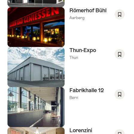
Verlang
Römerhof Bühl
Aarberg
Opslaa
als
favorie
Verlang
Thun-Expo
Thun
Opslaa
als
favorie
Verlang
Fabrikhalle 12
Bern
Opslaa
als
favorie
Verlang
Lorenzini