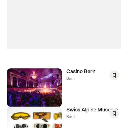
Casino Bern
Bern
Opslaa
als
favorie
Verlang
Swiss Alpine Museum
Bern
Opslaa
als