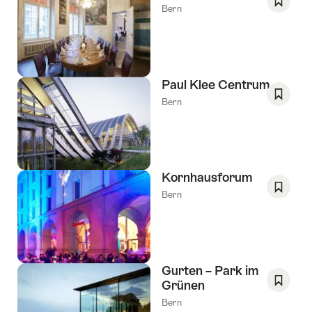
Bern
Opslaa
als
favorie
Verlang
Paul Klee Centrum
Bern
Opslaa
als
favorie
Verlang
Kornhausforum
Bern
Opslaa
als
favorie
Verlang
Gurten – Park im
Grünen
Opslaa
Bern