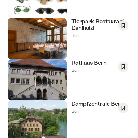
favorie
Verlang
Tierpark-Restaurant
Dählhölzli
Opslaa
Bern
als
favorie
Verlang
Rathaus Bern
Bern
Opslaa
als
favorie
Verlang
Dampfzentrale Bern
Bern
Opslaa
als
favorie
Verlang