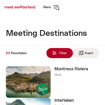
Surfen
Snellink
Menu
op
Navigatie
myswitzerland.com
openen
Meeting Destinations
23
23
Resultaten
Resultaten
Filter
Kaart
Naar de
gevonden
Montreux Riviera
Vaud
Interlaken