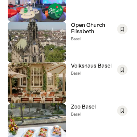
als
tags
favorie
Verlang
Open Church
Elisabeth
Opslaa
Basel
als
favorie
Verlang
Volkshaus Basel
Basel
Opslaa
als
favorie
Verlang
Zoo Basel
Basel
Opslaa
als
favorie