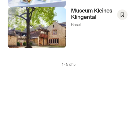
Verlang
Museum Kleines
Klingental
Opslaa
Basel
als
favorie
Verlang
1 - 5 of 5