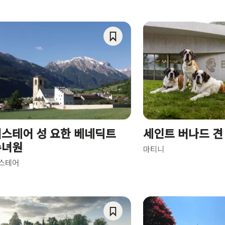
Save
gory)
As
Favorite
ry)
스테어 성 요한 베네딕트
세인트 버나드 견
수녀원
마티니
스테어