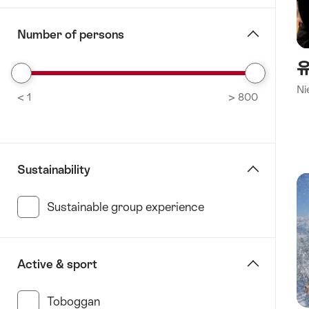
젤
벨
Number of persons
린
초
유
Remove
나
Ni
< 1
From
> 800
베
Favorites:
른
Filter
빌
쿠
Sustainability
어
크
Sustainable group experience
(4 Results in this c
랑-
몬
타
나
Active & sport
다
보
Toboggan
(51 Results in this category)