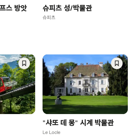
알프스 방앗
슈피츠 성/박물관
슈피츠
Save
Save
As
As
Favorite
Favorite
"샤또 데 몽" 시계 박물관
Le Locle