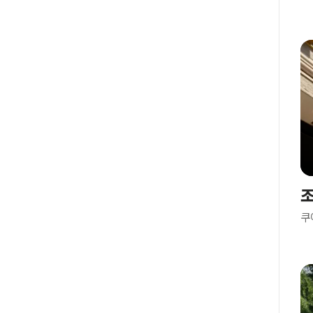
엔
빈
터
투
어
체
르
마
트
추
크
조
취
쿠
리
히
베
른
지