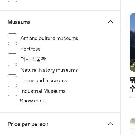
그
슈
타
Museums
트
인
Art and culture museums
(20 Results in this cate
터
라
Fortress
(22 Results in this category)
켄
역사 박물관
(21 Results in this category)
라
Natural history museums
(6 Results in this catego
쇼
뮈
드
Homeland museums
(26 Results in this category)
퐁
Industrial Museums
(17 Results in this category)
로
뮈
Show more
잔
from
루
the
체
filter
Price per person
른
“specify
루