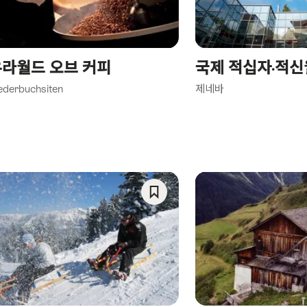
라월드 오브 커피
국제 적십자·적신
ederbuchsiten
제네바
ategory)
Save
As
Favorite