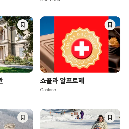
Save
Save
As
As
Favorite
Favorite
관
쇼콜라 알프로제
Caslano
Save
Save