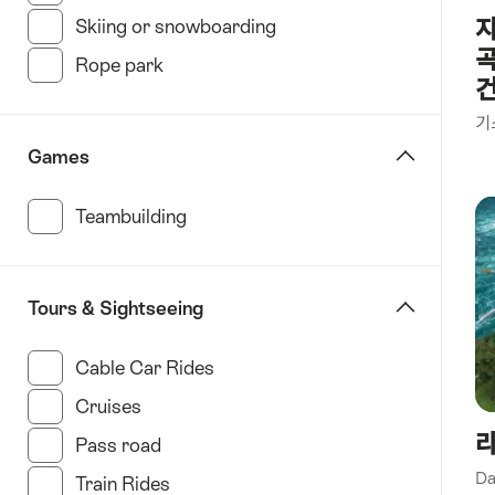
스
자
Skiing or snowboarding
(7 Results in this categor
플
곡
Rope park
(7 Results in this category)
림
스
기
락
스
Games
팔
레
Teambuilding
(8 Results in this category)
라
제
네
Tours & Sightseeing
바
그
Cable Car Rides
(4 Results in this category)
린
Cruises
(12 Results in this category)
델
라
발
Pass road
(1 Results in this category)
트
Da
Train Rides
(8 Results in this category)