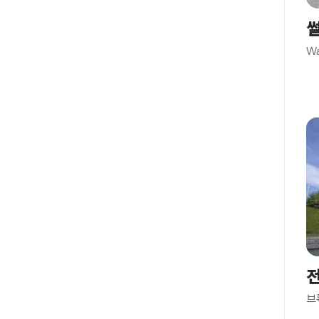
젠
썰
스
쿠
Wa
올
솔
로
투
른
생
모
리
츠
생
갈
렌
툰
브
벵