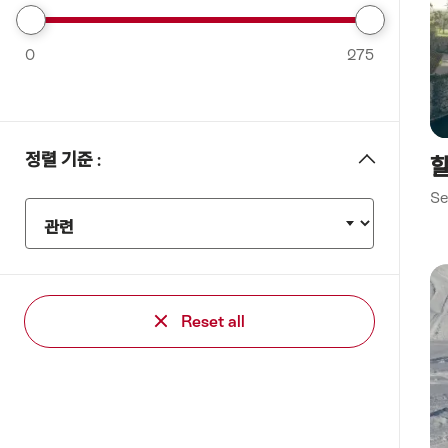
Museums”
가
Remove
노
0
From
275
몽
Favorites:
트
Filter
뢰
뉴
정렬 기준 :
할
샤
Se
텔
정
폰
렬
트
기
레
준
지
:
Reset all
나
샤
프
하
우