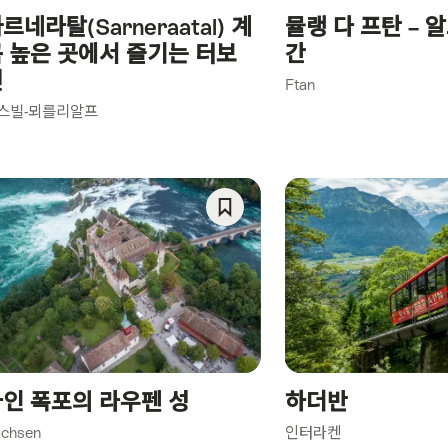
르네라탈(Sarneraatal) 계
뮬랭 다 프탄 – 
y)
 높은 곳에서 즐기는 터보
간
건
Ftan
스빌-뫼를리알프
Save
As
Favorite
인 폭포의 라우펜 성
하더반
chsen
인터라켄