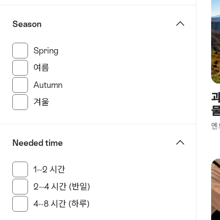
change
라
view
Season
우
아
델
Spring
(26 Results in this category)
보
여름
(39 Results in this category)
덴
Autumn
(22 Results in this category)
안
과
데
겨울
(72 Results in this category)
르
마
멘
트
Needed time
바
트
1~2 시간
(7 Results in this category)
라
2~4 시간 (반일)
(33 Results in this category)
가
츠
4~8 시간 (하루)
(9 Results in this category)
바