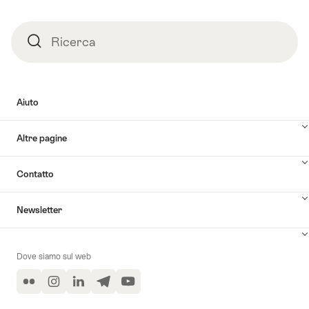
nella
tua
sala
Ricerca
Ricerca
conferenze
o
all'aperto"
Aiuto
Altre pagine
Contatto
Newsletter
Dove siamo sul web
Flickr
Instagram
LinkedIn
Telegram
YouTube