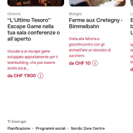
Ginevra
Morges
L
“L'Ultimo Tesoro”
Ferme aux Cretegny -
E
Escape Game nella
Bimmelbahn
b
tua sala conferenze o
L
all'aperto
Visita alla fattoria e
giochiIncontro con gli
N
animaliFare un dolcetto di
R
Giocate a un escape game
zucchero
u
sviluppato appositamente per il
b
teambuilding, che può essere
da CHF 10
svolto sia al...
d
Informazioni
Dettagli
da CHF 1’900
sul
offerta
Informazioni
Dettagli
prezzo
sul
offerta
dell’offerta
validità:
prezzo
"Ferme
16.10.2026
dell’offerta
aux
validità:
-
"“L'Ultimo
Cretegny
11.08.2026
23.10.2026
Tesoro”
-
Piè
-
Escape
Bimmelbahn"
Ti trovi qui:
pagina
31.12.2026
Game
Pianificazione
Programmi sociali​
Nordic Zone Centre