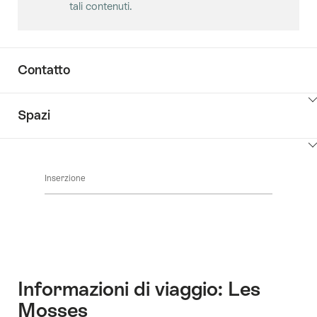
tali contenuti.
Contatto
Clicca
Spazi
qui
per
Clicca
visualizzare
qui
i
Inserzione
per
contenuti
visualizzare
vai
i
ai
contenuti
contatti
Sale
Informazioni di viaggio: Les
Mosses