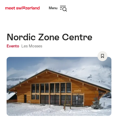
Navigare
Navigazione
Menu
su
rapida
Apri
myswitzerland.com
navigazione
Nordic Zone Centre
Evento
Les Mosses
Salva
come
preferito
Wishlist