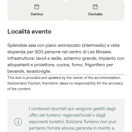
Panoramica
Cartina
Contatto
Apri
Apri
informazioni
informazioni
Località evento
su
su
Cartina
Contatto
Splendida sala con piano ammezzato (intermedio) e vista
stupenda per 200 persone nel centro di Les Mosses.
Infrastruttura: tavoli e sedie, schermo grande, impianto con
altoparlanti e proiettore, cucina, forno, frigorifero per
bevande, lavastoviglie.
This text is provided and updated by the owner of the accommodation.
Switzerland Tourism, therefore, takes no responsibility for the accuracy
of the content.
I contenuti riportati qui vengono gestiti dagli
uffici del turismo regionali/locali o dagli
esponenti turistici; Svizzera Turismo non può
pertanto fornire alcuna garanzia in merito a