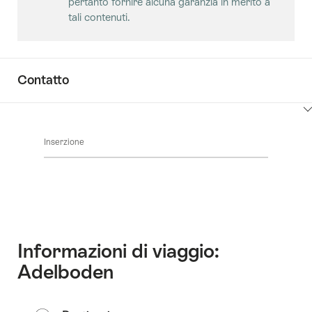
pertanto fornire alcuna garanzia in merito a
i
tali contenuti.
contenuti
Sale
Contatto
Clicca
qui
Inserzione
per
visualizzare
i
contenuti
vai
ai
contatti
Informazioni di viaggio:
Adelboden