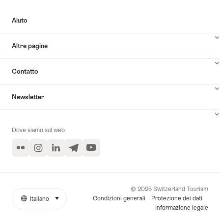
Aiuto
Altre pagine
Contatto
Newsletter
Dove siamo sul web
Flickr
Instagram
LinkedIn
Telegram
YouTube
© 2025 Switzerland Tourism
Condizioni generali
Protezione dei dati
Italiano
seleziona (clicca per visualizzare)
More
Lingua
Informazione legale
links