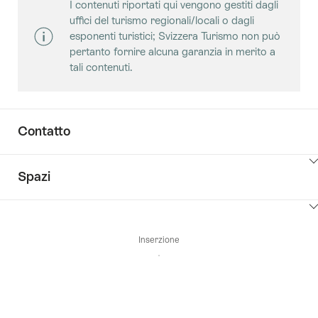
I contenuti riportati qui vengono gestiti dagli
qui
uffici del turismo regionali/locali o dagli
per
esponenti turistici; Svizzera Turismo non può
visualizzare
pertanto fornire alcuna garanzia in merito a
i
tali contenuti.
contenuti
Key
Value
List
Contatto
Clicca
Spazi
qui
per
Clicca
visualizzare
qui
i
Inserzione
per
contenuti
visualizzare
vai
i
ai
contenuti
contatti
Sale