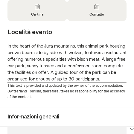
Panoramica
Cartina
Contatto
Apri
Apri
informazioni
informazioni
Località evento
su
su
Cartina
Contatto
In the heart of the Jura mountains, this animal park housing
brown bears side by side with wolves, features a restaurant
offering numerous specialties with bison meat. A large free
car park, sunny terrace and a conference room complete
the facilities on offer. A guided tour of the park can be
organised for groups of up to 30 participants.
This text is provided and updated by the owner of the accommodation.
Switzerland Tourism, therefore, takes no responsibility for the accuracy
of the content.
Informazioni generali
Clicca