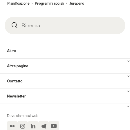
pagina
Pianificazione
Programmi sociali​
Juraparc
Ricerca
Ricerca
Aiuto
Altre pagine
Contatto
Newsletter
Dove siamo sul web
Flickr
Instagram
LinkedIn
Telegram
YouTube