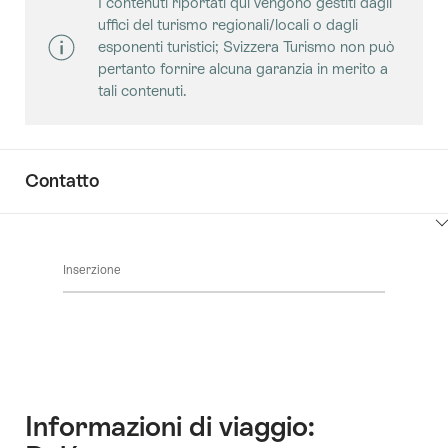
I contenuti riportati qui vengono gestiti dagli
qui
uffici del turismo regionali/locali o dagli
per
esponenti turistici; Svizzera Turismo non può
visualizzare
pertanto fornire alcuna garanzia in merito a
i
tali contenuti.
contenuti
Sale
Contatto
Clicca
qui
Inserzione
per
visualizzare
i
contenuti
vai
ai
contatti
Informazioni di viaggio: