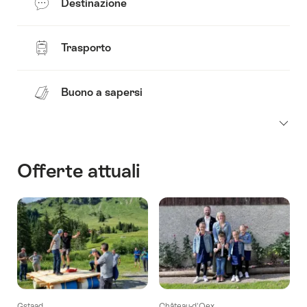
Destinazione
Trasporto
Buono a sapersi
Offerte attuali
Gstaad
Château-d'Oex