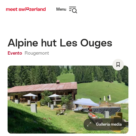
Navigare
Navigazione
Menu
su
rapida
Apri
myswitzerland.com
navigazione
Alpine hut Les Ouges
Evento
Rougemont
Salva
come
preferito
Wishlist
Galleria media