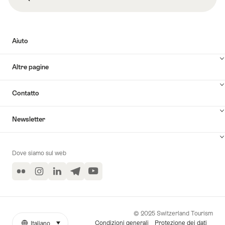
a
Pichard"
Gstaad
e
Rougemont"
Aiuto
Altre pagine
Contatto
Newsletter
Dove siamo sul web
Flickr
Instagram
LinkedIn
Telegram
YouTube
© 2025 Switzerland Tourism
Condizioni generali
Protezione dei dati
Italiano
seleziona (clicca per visualizzare)