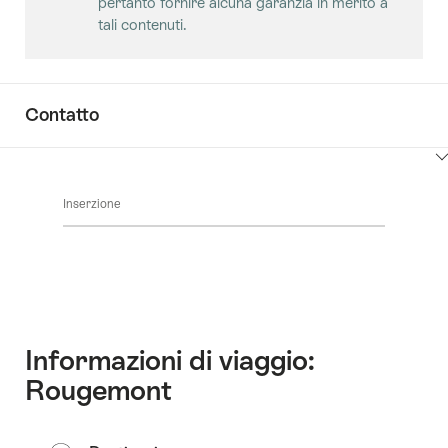
pertanto fornire alcuna garanzia in merito a
i
tali contenuti.
contenuti
Sale
Contatto
Clicca
qui
Inserzione
per
visualizzare
i
contenuti
vai
ai
contatti
Informazioni di viaggio:
Rougemont