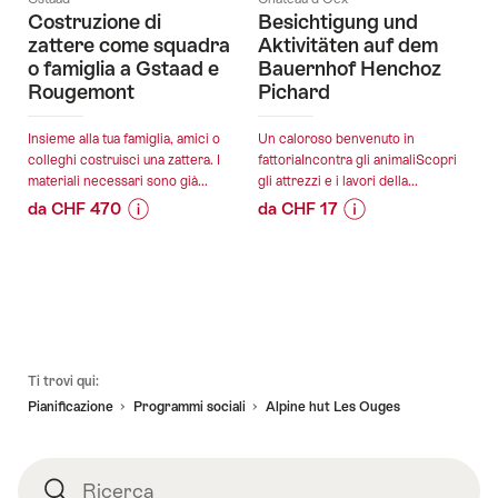
Costruzione di
Besichtigung und
zattere come squadra
Aktivitäten auf dem
o famiglia a Gstaad e
Bauernhof Henchoz
Rougemont
Pichard
Insieme alla tua famiglia, amici o
Un caloroso benvenuto in
colleghi costruisci una zattera. I
fattoriaIncontra gli animaliScopri
materiali necessari sono già...
gli attrezzi e i lavori della...
da CHF 470
da CHF 17
Informazioni
Dettagli
Informazioni
Dettagli
sul
offerta
sul
offerta
prezzo
prezzo
dell’offerta
dell’offerta
validità:
validità:
"Costruzione
"Besichtigung
08.08.2026
08.08.2026
di
und
Piè
-
-
zattere
Aktivitäten
Ti trovi qui:
pagina
30.09.2026
09.01.2027
come
auf
Pianificazione
Programmi sociali​
Alpine hut Les Ouges
squadra
dem
o
Bauernhof
famiglia
Henchoz
Ricerca
Ricerca