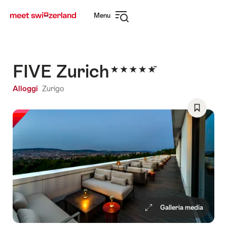
Navigare
Navigazione
Menu
su
rapida
Apri
myswitzerland.com
navigazione
FIVE Zurich
Alloggi
Zurigo
Salva
come
preferito
Wishlist
Galleria media