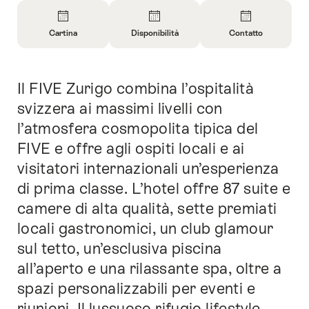
Panoramica
Cartina
Disponibilità
Contatto
Apri
Apri
Apri
informazioni
informazioni
informazioni
su
su
su
Il FIVE Zurigo combina l’ospitalità
Introduzione
Cartina
Apri
Contatto
informazioni
svizzera ai massimi livelli con
sulla
l’atmosfera cosmopolita tipica del
disponibilità
FIVE e offre agli ospiti locali e ai
visitatori internazionali un’esperienza
di prima classe. L’hotel offre 87 suite e
camere di alta qualità, sette premiati
locali gastronomici, un club glamour
sul tetto, un’esclusiva piscina
all’aperto e una rilassante spa, oltre a
spazi personalizzabili per eventi e
riunioni. Il lussuoso rifugio lifestyle