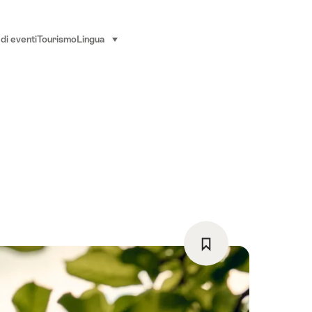
di eventi
Tourismo
Lingua
seleziona (clicca per visualizzare)
Salva
come
preferito: