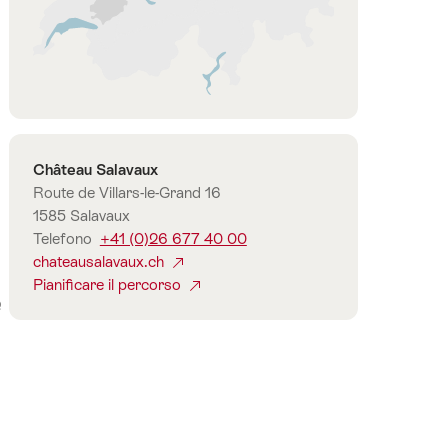
Salavaux
Regione
di
Friburgo
Contatto
Château Salavaux
Route de Villars-le-Grand 16
1585 Salavaux
Telefono
+41 (0)26 677 40 00
chateausalavaux.ch
Pianificare il percorso
e