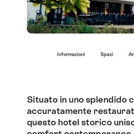
Elenco
Informazioni
Spazi
Ar
di
link
che
conducono
direttamente
ai
Situato in uno splendido c
Introduzione
punti
accuratamente restaurato
di
ancoraggio
questo hotel storico unis
di
comfort contemporaneo.