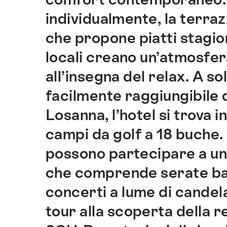
questo
sito.
individualmente, la terraz
che propone piatti stagio
locali creano un’atmosfer
all’insegna del relax. A so
facilmente raggiungibile 
Losanna, l’hotel si trova i
campi da golf a 18 buche. 
possono partecipare a u
che comprende serate bar
concerti a lume di candela
tour alla scoperta della 