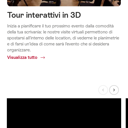
Tour interattivi in 3D
Inizia a pianificare il tuo prossimo evento dalla comodità
della tua scrivania: le nostre visite virtuali permettono di
spostarsi all’interno delle location, di vederne le planimetrie
e di farsi un’idea di come sarà l’evento che si desidera
organizzare.
Visualizza tutto
Common.Of
Tour
interattivi
in
3D
Visualizza
Visualizza
slide
prossima
precedente
slide