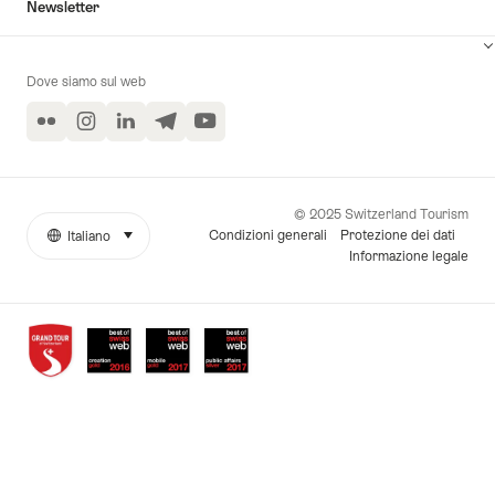
Newsletter
Dove siamo sul web
Flickr
Instagram
LinkedIn
Telegram
YouTube
© 2025 Switzerland Tourism
Condizioni generali
Protezione dei dati
Italiano
seleziona (clicca per visualizzare)
More
Lingua
Informazione legale
links
Awards