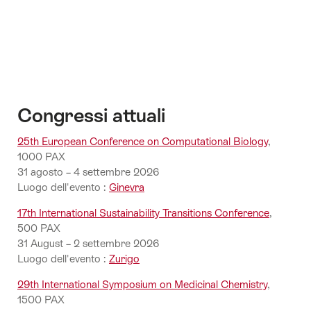
per
la
pianificazione
di
eventi
sostenibili
in
Congressi attuali
Svizzera
25th European Conference on Computational Biology
,
1000 PAX
31 agosto – 4 settembre 2026
Luogo dell'evento :
Ginevra
17th International Sustainability Transitions Conference
,
500 PAX
31 August – 2 settembre 2026
Luogo dell'evento :
Zurigo
29th International Symposium on Medicinal Chemistry
,
1500 PAX