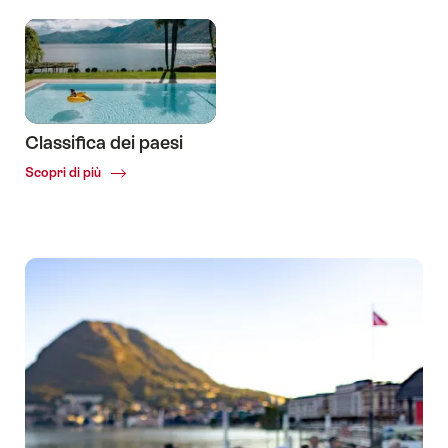
Accessibilità
Valore
aggiunto
Classifica dei paesi
Common.Of
Scopri di più
Classifica
dei
paesi