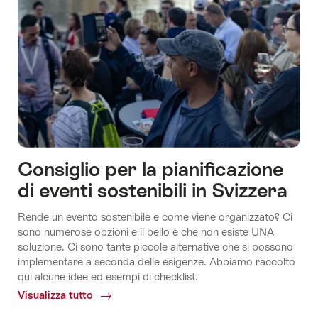
Consiglio per la pianificazione
Economia
di eventi sostenibili in Svizzera
e
Fly
Rende un evento sostenibile e come viene organizzato? Ci
scienza
Switzerland's
another
sono numerose opzioni e il bello è che non esiste UNA
Ecosystems
day
soluzione. Ci sono tante piccole alternative che si possono
implementare a seconda delle esigenze. Abbiamo raccolto
qui alcune idee ed esempi di checklist.
Visualizza tutto
Common.Of
Consiglio