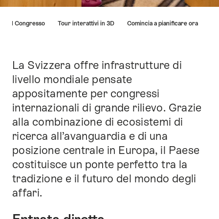
Elenco
ti del Congresso
Tour interattivi in 3D
Comincia a pianificare ora
di
link
che
conducono
La Svizzera offre infrastrutture di
Introduzione
direttamente
livello mondiale pensate
ai
appositamente per congressi
punti
di
internazionali di grande rilievo. Grazie
ancoraggio
alla combinazione di ecosistemi di
di
ricerca all’avanguardia e di una
questo
sito.
posizione centrale in Europa, il Paese
costituisce un ponte perfetto tra la
tradizione e il futuro del mondo degli
affari.
Entrata diretta