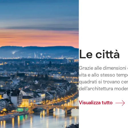
Le città
Grazie alle dimensioni c
vita e allo stesso tem
quadrati si trovano cen
dell’architettura mode
Visualizza tutto
Comm
Le
città