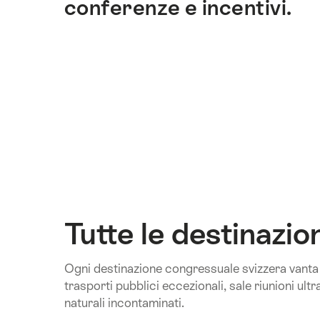
conferenze e incentivi.
di
ancoraggio
di
questo
sito.
Tutte le destinazio
Ogni destinazione congressuale svizzera vanta
trasporti pubblici eccezionali, sale riunioni u
naturali incontaminati.