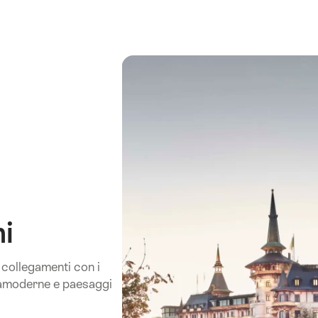
ni
 collegamenti con i
ltramoderne e paesaggi