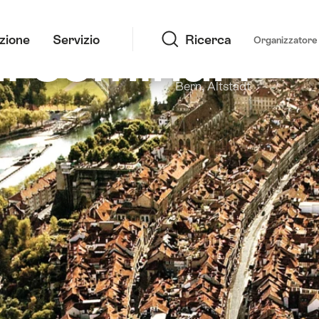
Ricerca
i seminari
azione
Servizio
Ricerca
Organizzatore 
Bern, Altstadt