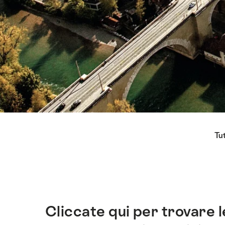
Elenco
Tut
di
link
che
conducono
direttamente
ai
Cliccate qui per trovare l
Introduzione
punti