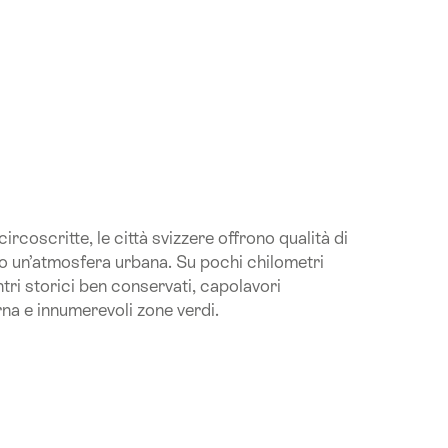
ircoscritte, le città svizzere offrono qualità di
po un’atmosfera urbana. Su pochi chilometri
tri storici ben conservati, capolavori
rna e innumerevoli zone verdi.
on.Of