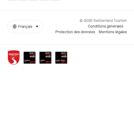
© 2025 Switzerland Tourism
Conditions générales
Français
sélectionner (cliquer pour afficher)
More
Langue
Protection des données
Mentions légales
links
Awards