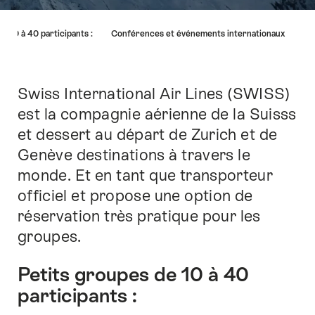
Liste
e 10 à 40 participants :
Conférences et événements internationaux
des
liens
menant
directement
Swiss International Air Lines (SWISS)
Introduction
aux
est la compagnie aérienne de la Suisss
points
et dessert au départ de Zurich et de
forts
sur
Genève destinations à travers le
cette
monde. Et en tant que transporteur
page.
officiel et propose une option de
réservation très pratique pour les
groupes.
Petits groupes de 10 à 40
participants :