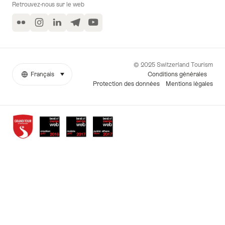
Retrouvez-nous sur le web
Flickr
Instagram
LinkedIn
Telegram
YouTube
© 2025 Switzerland Tourism
Conditions générales
Français
sélectionner (cliquer pour afficher)
More
Langue
Protection des données
Mentions légales
links
Awards