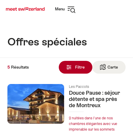
Naviguer
Navigation
Menu
sur
rapide
Ouvrir
myswitzerland.com
la
navigation
Offres spéciales
5
5
Résultats
Résultats
Filtre
Carte
Vers la 
trouvés
Les Paccots
Douce Pause : séjour
détente et spa près
de Montreux
2 nuitées dans l'une de nos
chambres élégantes avec vue
imprenable sur les sommets