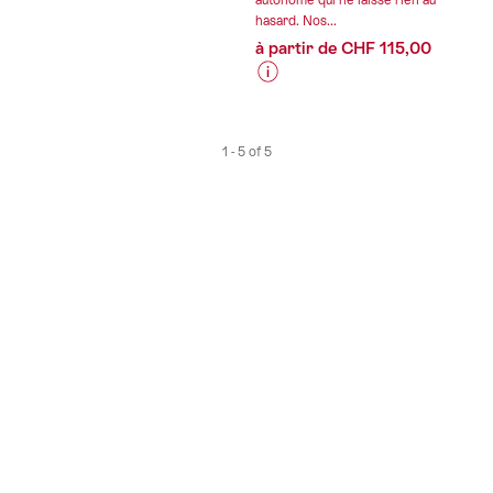
hasard. Nos...
à partir de CHF 115,00
Informations
sur
les
1 - 5 of 5
prix
de
l’offre
"Journées
avec
vue
sur
l'extérieur
et
perspectives
lointaines"