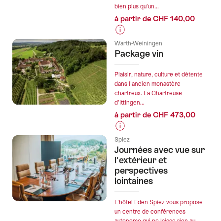
bien plus qu’un...
Loin
à partir de CHF 140,00
du
quotidi
Informations
et
Warth-Weiningen
sur
Package vin
pourtan
les
si
prix
Plaisir, nature, culture et détente
proches
de
dans l'ancien monastère
chartreux. La Chartreuse
l’offre
d'Ittingen...
"Pour
à partir de CHF 473,00
des
envolées
Informations
créatives
Spiez
sur
Journées avec vue sur
-
les
l'extérieur et
Votre
prix
perspectives
séminaire
lointaines
de
au
l’offre
Pilatus
"Package
L'hôtel Eden Spiez vous propose
Kulm"
un centre de conférences
vin"
autonome qui ne laisse rien au