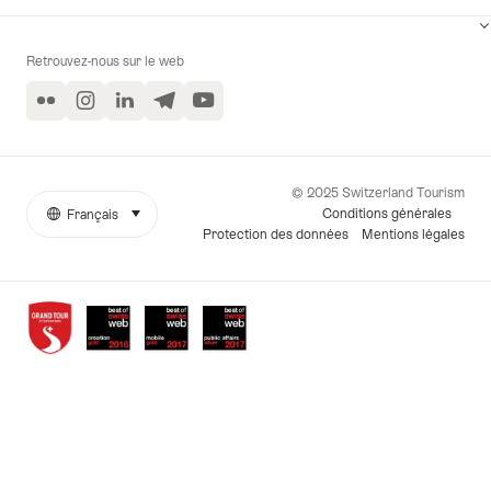
Retrouvez-nous sur le web
Flickr
Instagram
LinkedIn
Telegram
YouTube
© 2025 Switzerland Tourism
Conditions générales
Français
sélectionner (cliquer pour afficher)
More
Langue
Protection des données
Mentions légales
links
Awards