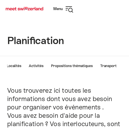
Naviguer
Navigation
Menu
sur
rapide
Ouvrir
myswitzerland.com
la
navigation
Planification
Liste
Localités
Activités
Propositions thématiques
Transport
des
liens
menant
directement
Vous trouverez ici toutes les
Introduction
aux
informations dont vous avez besoin
points
pour organiser vos événements .
forts
sur
Vous avez besoin d'aide pour la
cette
planification ? Vos interlocuteurs, sont
page.